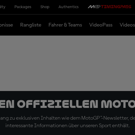
lity
Packages
Shop
Authentics
bnisse
Rangliste
Fahrer & Teams
VideoPass
Videos
den offiziellen Mot
ugang zu exklusiven Inhalten wie dem MotoGP™-Newsletter, d
interessante Informationen über unseren Sport enthält.