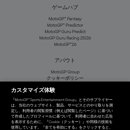
ゲームハブ
MotoGP™ Fantasy
MotoGP™ Predictor
MotoGP Guru Predict
MotoGP Guru Racing 25/26
MotoGP™26
アバウト
MotoGP Group
クッキーポリシー
利用規約
カスタマイズ体験
プライバシーポリシー
購入ポリシー
『MotoGP™ Sports Entertainment Group』とそのサプライヤー
は、当社のウェブサイト、製品、サービスとのやり取りを測
定し、利用者の閲覧習慣（例えば閲覧したページ）に基づい
て作成したプロフィールに基づいて、利用者に合わせた広告
オフィシャルアプリ
を表示するために、『Cookie（クッキー）』や同様の技術を
使用しています。『全てを有効にする』をクリックすると、