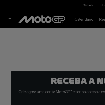
Tickets
Hos
Calendário
Res
Receba a 
Crie agora uma conta MotoGP™ e tenha acesso a con