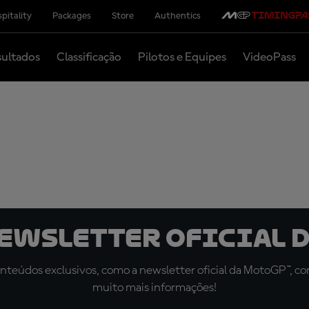
pitality
Packages
Store
Authentics
ultados
Classificação
Pilotos e Equipes
VideoPass
newsletter oficial d
teúdos exclusivos, como a newsletter oficial da MotoGP™, com 
muito mais informações!