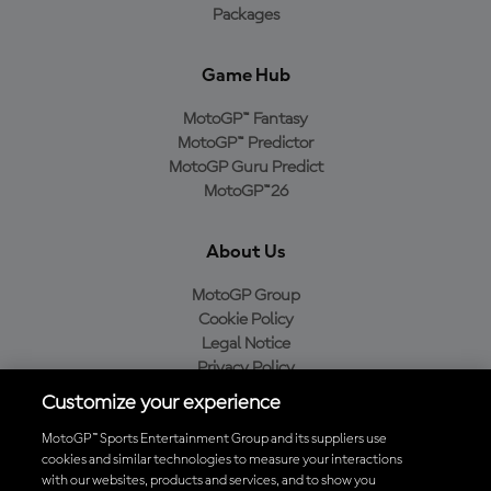
Packages
Game Hub
MotoGP™ Fantasy
MotoGP™ Predictor
MotoGP Guru Predict
MotoGP™26
About Us
MotoGP Group
Cookie Policy
Legal Notice
Privacy Policy
Purchase Policy
Customize your experience
MotoGP™ Sports Entertainment Group and its suppliers use
cookies and similar technologies to measure your interactions
with our websites, products and services, and to show you
Baixe o aplicativo oficial da MotoGP™