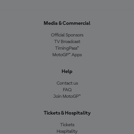
Media & Commercial
Official Sponsors
TV Broadcast
TimingPass™
MotoGP™ Apps
Help
Contact us
FAQ
Join MotoGP™
Tickets & Hospitality
Tickets
Hospitality