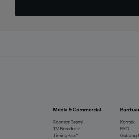
Media & Commercial
Bantua
Sponsor Resmi
Kontak
TV Broadcast
FAQ
TimingPass™
Gabung 