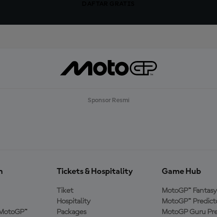
DAFTAR GRATIS
Sponsor Resmi
n
Tickets & Hospitality
Game Hub
Tiket
MotoGP™ Fantasy
Hospitality
MotoGP™ Predict
MotoGP™
Packages
MotoGP Guru Pre