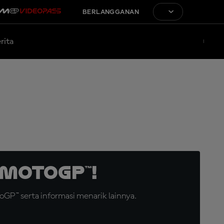
BERLANGGANAN
rita
MotoGP™!
GP™ serta informasi menarik lainnya.