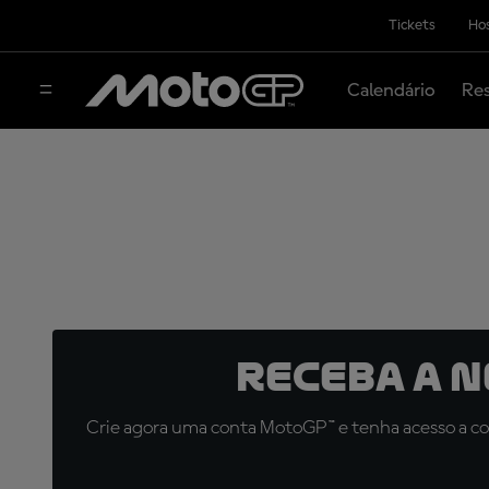
Tickets
Hos
Calendário
Res
Receba a 
Crie agora uma conta MotoGP™ e tenha acesso a con