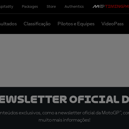
pitality
Packages
Store
Authentics
ultados
Classificação
Pilotos e Equipes
VideoPass
newsletter oficial d
teúdos exclusivos, como a newsletter oficial da MotoGP™, com 
muito mais informações!