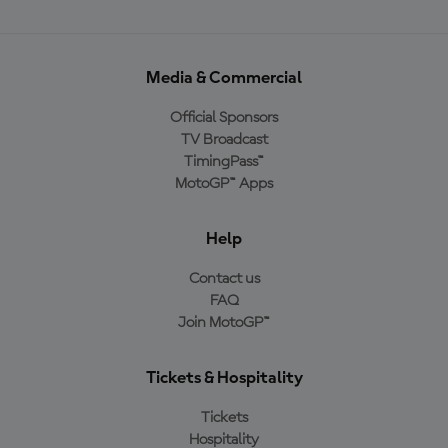
Media & Commercial
Official Sponsors
TV Broadcast
TimingPass™
MotoGP™ Apps
Help
Contact us
FAQ
Join MotoGP™
Tickets & Hospitality
Tickets
Hospitality