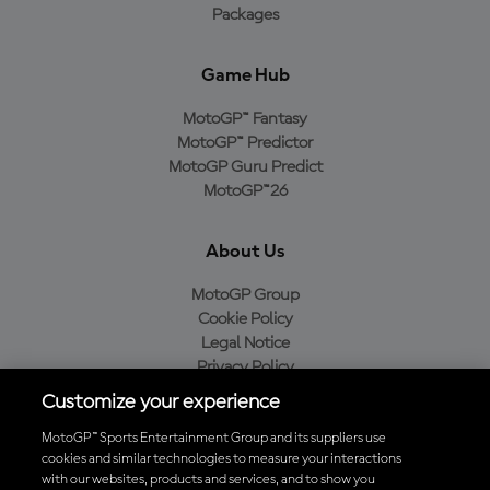
Packages
Game Hub
MotoGP™ Fantasy
MotoGP™ Predictor
MotoGP Guru Predict
MotoGP™26
About Us
MotoGP Group
Cookie Policy
Legal Notice
Privacy Policy
Purchase Policy
Customize your experience
MotoGP™ Sports Entertainment Group and its suppliers use
cookies and similar technologies to measure your interactions
with our websites, products and services, and to show you
Baixe o aplicativo oficial da MotoGP™