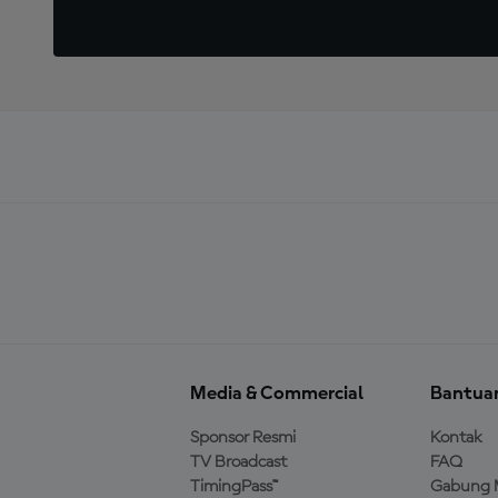
Media & Commercial
Bantua
Sponsor Resmi
Kontak
TV Broadcast
FAQ
TimingPass™
Gabung 