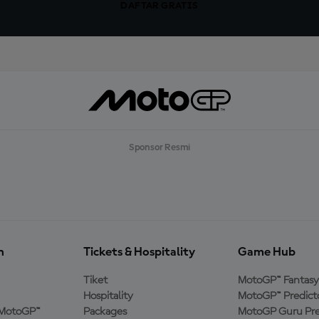
DAFTAR GRATIS
Sponsor Resmi
n
Tickets & Hospitality
Game Hub
Tiket
MotoGP™ Fantasy
Hospitality
MotoGP™ Predict
MotoGP™
Packages
MotoGP Guru Pre