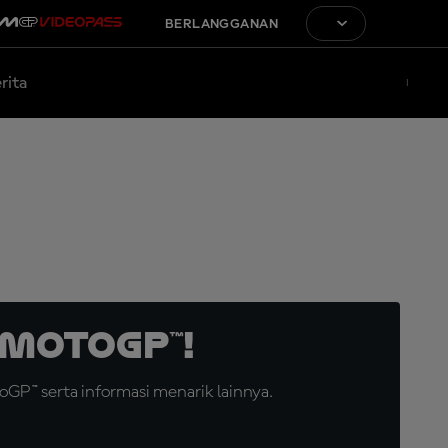
BERLANGGANAN
rita
MotoGP™!
GP™ serta informasi menarik lainnya.