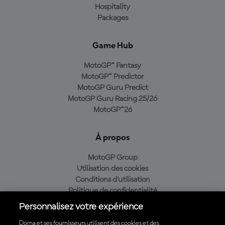
Hospitality
Packages
Game Hub
MotoGP™ Fantasy
MotoGP™ Predictor
MotoGP Guru Predict
MotoGP Guru Racing 25/26
MotoGP™26
À propos
MotoGP Group
Utilisation des cookies
Conditions d'utilisation
Politique de confidentialité
Politique d’achat
Personnalisez votre expérience
Dorna et ses fournisseurs utilisent des cookies et des