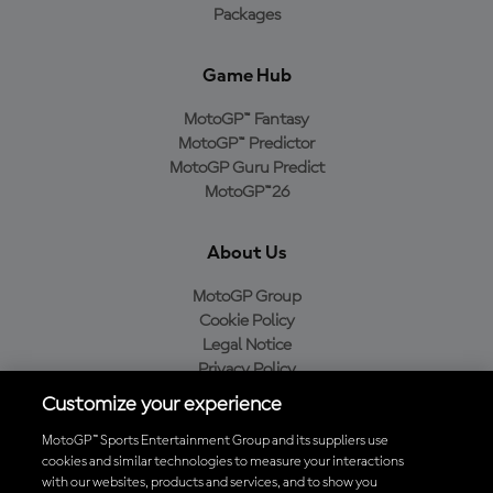
Packages
Game Hub
MotoGP™ Fantasy
MotoGP™ Predictor
MotoGP Guru Predict
MotoGP™26
About Us
MotoGP Group
Cookie Policy
Legal Notice
Privacy Policy
Purchase Policy
Customize your experience
MotoGP™ Sports Entertainment Group and its suppliers use
cookies and similar technologies to measure your interactions
with our websites, products and services, and to show you
Baixe o aplicativo oficial da MotoGP™