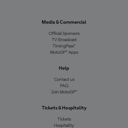
Media & Commercial
Official Sponsors
TV Broadcast
TimingPass™
MotoGP™ Apps
Help
Contact us
FAQ
Join MotoGP™
Tickets & Hospitality
Tickets
Hospitality