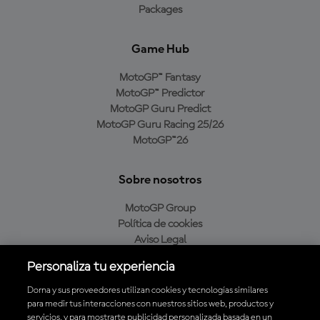
Packages
Game Hub
MotoGP™ Fantasy
MotoGP™ Predictor
MotoGP Guru Predict
MotoGP Guru Racing 25/26
MotoGP™26
Sobre nosotros
MotoGP Group
Política de cookies
Aviso Legal
Política de privacidad
Personaliza tu experiencia
Política de compra
Dorna y sus proveedores utilizan cookies y tecnologías similares
para medir tus interacciones con nuestros sitios web, productos y
servicios, y para mostrarte publicidad personalizada basada en un