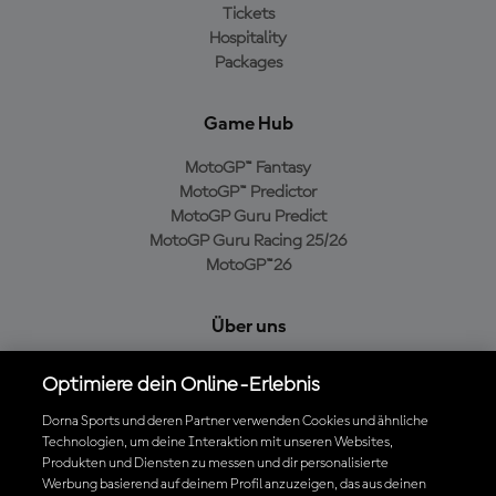
Tickets
Hospitality
Packages
Game Hub
MotoGP™ Fantasy
MotoGP™ Predictor
MotoGP Guru Predict
MotoGP Guru Racing 25/26
MotoGP™26
Über uns
MotoGP Group
Optimiere dein Online-Erlebnis
Cookie-Richtlinien
Geschäftsbedingungen
Dorna Sports und deren Partner verwenden Cookies und ähnliche
Technologien, um deine Interaktion mit unseren Websites,
Datenschutzrichtlinien
Produkten und Diensten zu messen und dir personalisierte
Kaufrichtlinie
Werbung basierend auf deinem Profil anzuzeigen, das aus deinen