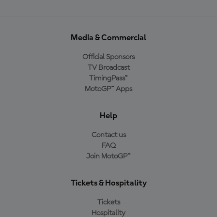
Media & Commercial
Official Sponsors
TV Broadcast
TimingPass™
MotoGP™ Apps
Help
Contact us
FAQ
Join MotoGP™
Tickets & Hospitality
Tickets
Hospitality