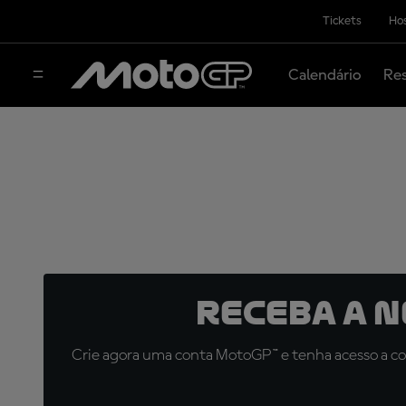
Tickets
Hos
Calendário
Res
Receba a 
Crie agora uma conta MotoGP™ e tenha acesso a con