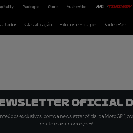
pitality
Packages
Store
Authentics
ultados
Classificação
Pilotos e Equipes
VideoPass
newsletter oficial d
teúdos exclusivos, como a newsletter oficial da MotoGP™, com 
muito mais informações!