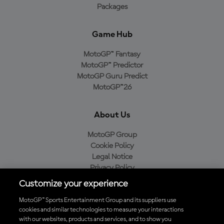
Packages
Game Hub
MotoGP™ Fantasy
MotoGP™ Predictor
MotoGP Guru Predict
MotoGP™26
About Us
MotoGP Group
Cookie Policy
Legal Notice
Privacy Policy
Purchase Policy
Customize your experience
MotoGP™ Sports Entertainment Group and its suppliers use
cookies and similar technologies to measure your interactions
with our websites, products and services, and to show you
Baixe o aplicativo oficial da MotoGP™