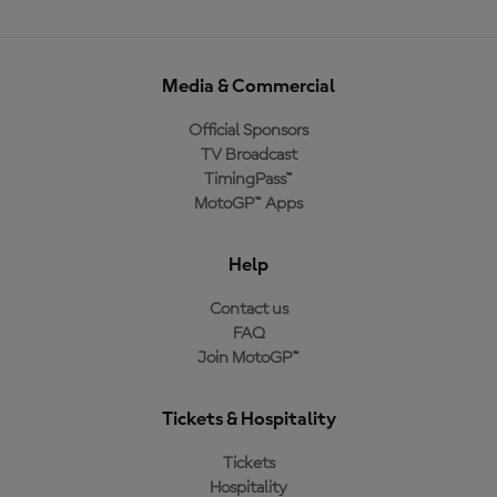
Media & Commercial
Official Sponsors
TV Broadcast
TimingPass™
MotoGP™ Apps
Help
Contact us
FAQ
Join MotoGP™
Tickets & Hospitality
Tickets
Hospitality