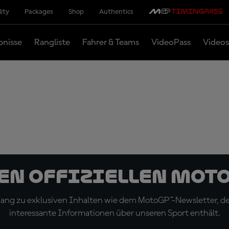
lity
Packages
Shop
Authentics
bnisse
Rangliste
Fahrer & Teams
VideoPass
Videos
den offiziellen Mot
ugang zu exklusiven Inhalten wie dem MotoGP™-Newsletter, d
interessante Informationen über unseren Sport enthält.