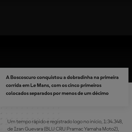
A Boscoscuro conquistou a dobradinha na primeira
corrida em Le Mans, com os cinco primeiros
colocados separados por menos de um décimo
Um tempo rápido e registrado logo no início, 1:34.348,
de Izan Guevara (BLU CRU Pramac Yamaha Moto2),