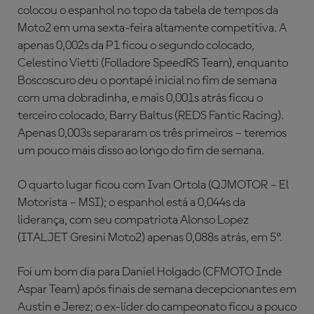
colocou o espanhol no topo da tabela de tempos da
Moto2 em uma sexta-feira altamente competitiva. A
apenas 0,002s da P1 ficou o segundo colocado,
Celestino Vietti (Folladore SpeedRS Team), enquanto
Boscoscuro deu o pontapé inicial no fim de semana
com uma dobradinha, e mais 0,001s atrás ficou o
terceiro colocado, Barry Baltus (REDS Fantic Racing).
Apenas 0,003s separaram os três primeiros – teremos
um pouco mais disso ao longo do fim de semana.
O quarto lugar ficou com Ivan Ortola (QJMOTOR – El
Motorista – MSI); o espanhol está a 0,044s da
liderança, com seu compatriota Alonso Lopez
(ITALJET Gresini Moto2) apenas 0,088s atrás, em 5º.
Foi um bom dia para Daniel Holgado (CFMOTO Inde
Aspar Team) após finais de semana decepcionantes em
Austin e Jerez; o ex-líder do campeonato ficou a pouco