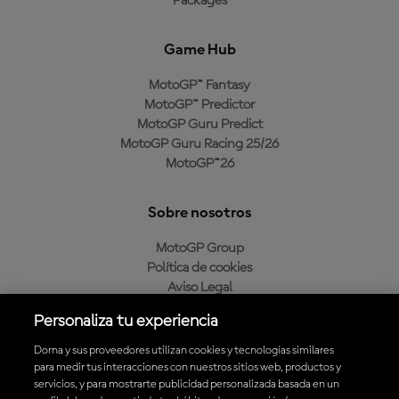
Packages
Game Hub
MotoGP™ Fantasy
MotoGP™ Predictor
MotoGP Guru Predict
MotoGP Guru Racing 25/26
MotoGP™26
Sobre nosotros
MotoGP Group
Política de cookies
Aviso Legal
Política de privacidad
Personaliza tu experiencia
Política de compra
Dorna y sus proveedores utilizan cookies y tecnologías similares
para medir tus interacciones con nuestros sitios web, productos y
servicios, y para mostrarte publicidad personalizada basada en un