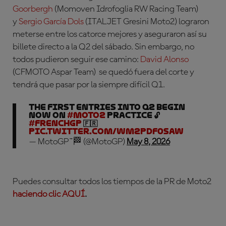
Goorbergh
(Momoven Idrofoglia RW Racing Team)
y
Sergio García Dols
(ITALJET Gresini Moto2) lograron
meterse entre los catorce mejores y aseguraron así su
billete directo a la Q2 del sábado. Sin embargo, no
todos pudieron seguir ese camino:
David Alonso
(CFMOTO Aspar Team) se quedó fuera del corte y
tendrá que pasar por la siempre difícil Q1.
The first entries into Q2 begin
now on
#Moto2
Practice 🔓
#FrenchGP
🇫🇷
pic.twitter.com/WM2PDF0sAw
— MotoGP™🏁 (@MotoGP)
May 8, 2026
Puedes consultar todos los tiempos de la PR de Moto2
haciendo clic AQUÍ
.