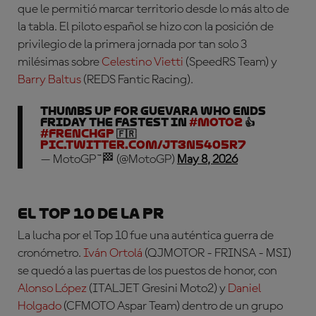
que le permitió marcar territorio desde lo más alto de
la tabla. El piloto español se hizo con la posición de
privilegio de la primera jornada por tan solo 3
milésimas sobre
Celestino Vietti
(SpeedRS Team) y
Barry Baltus
(REDS Fantic Racing).
Thumbs up for Guevara who ends
Friday the fastest in
#Moto2
👍
#FrenchGP
🇫🇷
pic.twitter.com/JT3N5405r7
— MotoGP™🏁 (@MotoGP)
May 8, 2026
El Top 10 de la PR
La lucha por el Top 10 fue una auténtica guerra de
cronómetro.
Iván Ortolá
(QJMOTOR - FRINSA - MSI)
se quedó a las puertas de los puestos de honor, con
Alonso López
(ITALJET Gresini Moto2) y
Daniel
Holgado
(CFMOTO Aspar Team) dentro de un grupo