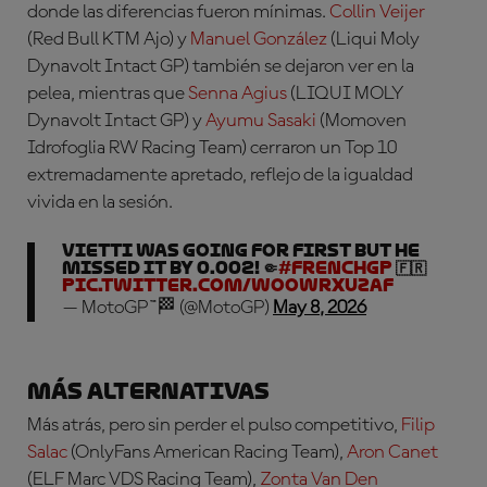
donde las diferencias fueron mínimas.
Collin Veijer
(Red Bull KTM Ajo) y
Manuel González
(Liqui Moly
Dynavolt Intact GP) también se dejaron ver en la
pelea, mientras que
Senna Agius
(LIQUI MOLY
Dynavolt Intact GP) y
Ayumu Sasaki
(Momoven
Idrofoglia RW Racing Team) cerraron un Top 10
extremadamente apretado, reflejo de la igualdad
vivida en la sesión.
Vietti was going for first but he
missed it by 0.002! 🤏
#FrenchGP
🇫🇷
pic.twitter.com/WooWRXUZaF
— MotoGP™🏁 (@MotoGP)
May 8, 2026
Más alternativas
Más atrás, pero sin perder el pulso competitivo,
Filip
Salac
(OnlyFans American Racing Team),
Aron Canet
(ELF Marc VDS Racing Team),
Zonta Van Den