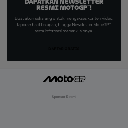
Dapatkan Newsletter
Resmi MotoGP™!
Buat akun sekarang untuk mengakses konten video,
laporan hasil balapan, hingga Newsletter MotoGP™
serta informasi menarik lainnya.
DAFTAR GRATIS
Sponsor Resmi