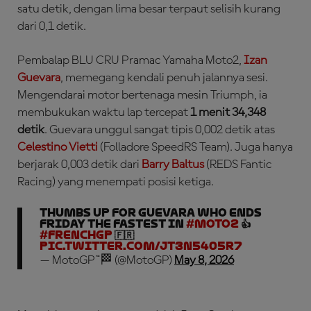
satu detik, dengan lima besar terpaut selisih kurang
dari 0,1 detik.
Pembalap BLU CRU Pramac Yamaha Moto2,
Izan
Guevara
, memegang kendali penuh jalannya sesi.
Mengendarai motor bertenaga mesin Triumph, ia
membukukan waktu lap tercepat
1 menit 34,348
detik
. Guevara unggul sangat tipis 0,002 detik atas
Celestino Vietti
(Folladore SpeedRS Team). Juga hanya
berjarak 0,003 detik dari
Barry Baltus
(REDS Fantic
Racing) yang menempati posisi ketiga.
Thumbs up for Guevara who ends
Friday the fastest in
#Moto2
👍
#FrenchGP
🇫🇷
pic.twitter.com/JT3N5405r7
— MotoGP™🏁 (@MotoGP)
May 8, 2026