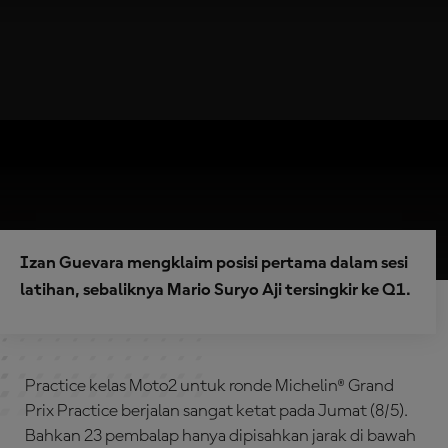
Izan Guevara mengklaim posisi pertama dalam sesi
latihan, sebaliknya Mario Suryo Aji tersingkir ke Q1.
Practice kelas Moto2 untuk ronde Michelin® Grand
Prix Practice berjalan sangat ketat pada Jumat (8/5).
Bahkan 23 pembalap hanya dipisahkan jarak di bawah