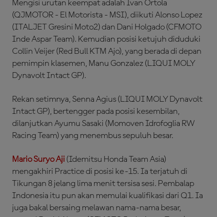
Mengisi urutan keempat adalah Ivan Ortola
(QJMOTOR - El Motorista - MSI), diikuti Alonso Lopez
(ITALJET Gresini Moto2) dan Dani Holgado (CFMOTO
Inde Aspar Team). Kemudian posisi ketujuh diduduki
Collin Veijer (Red Bull KTM Ajo), yang berada di depan
pemimpin klasemen, Manu Gonzalez (LIQUI MOLY
Dynavolt Intact GP).
Rekan setimnya, Senna Agius (LIQUI MOLY Dynavolt
Intact GP), bertengger pada posisi kesembilan,
dilanjutkan Ayumu Sasaki (Momoven Idrofoglia RW
Racing Team) yang menembus sepuluh besar.
Mario Suryo Aji
(Idemitsu Honda Team Asia)
mengakhiri Practice di posisi ke-15. Ia terjatuh di
Tikungan 8 jelang lima menit tersisa sesi. Pembalap
Indonesia itu pun akan memulai kualifikasi dari Q1. Ia
juga bakal bersaing melawan nama-nama besar,