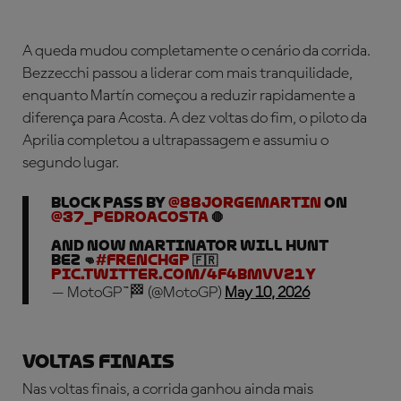
A queda mudou completamente o cenário da corrida.
Bezzecchi passou a liderar com mais tranquilidade,
enquanto Martín começou a reduzir rapidamente a
diferença para Acosta. A dez voltas do fim, o piloto da
Aprilia completou a ultrapassagem e assumiu o
segundo lugar.
BLOCK PASS by
@88jorgemartin
on
@37_pedroacosta
🛑
And now Martinator will hunt
Bez 👊
#FrenchGP
🇫🇷
pic.twitter.com/4F4BMVV21Y
— MotoGP™🏁 (@MotoGP)
May 10, 2026
VOLTAS FINAIS
Nas voltas finais, a corrida ganhou ainda mais