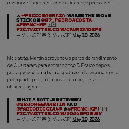
o segundo lugar, reduzindo a diferença para o líder.
🔥
@peccobagnaia
makes the move
stick on
@37_pedroacosta
#FrenchGP
🇫🇷
pic.twitter.com/CAUrxMO8PE
— MotoGP™🏁 (@MotoGP)
May 10, 2026
Mais atrás, Martín aproveitou a perda de rendimento
de Quartararo para entrar no top 5. Pouco depois,
protagonizou uma bela disputa com Di Giannantonio
pela quarta posição e conseguiu completar a
ultrapassagem.
What a battle between
@88jorgemartin
and
@fabiodiggia49
🍿
#FrenchGP
🇫🇷
pic.twitter.com/Ioj4eFONwV
— MotoGP™🏁 (@MotoGP)
May 10, 2026