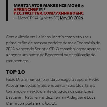
MARTINATOR MAKES HIS MOVE 🔥
#FrenchGP
🇫🇷
pic.twitter.com/7XHHr6oEHc
— MotoGP™🏁 (@MotoGP)
May 10, 2026
Com a vitória em Le Mans, Martín completou seu
primeiro fim de semana perfeito desde a Indonésia de
2024, vencendo Sprint e GP. O espanhol agora aparece
a apenas um ponto de Bezzecchi na classificação do
campeonato.
TOP 10
Fabio Di Giannantonio ainda conseguiu superar Pedro
Acosta nas voltas finais, enquanto Fabio Quartararo
terminou em sexto diante da torcida da casa. Enea
Bastianini, Raúl Fernández, Fermín Aldeguer e Luca
Marini completaram o top 10.