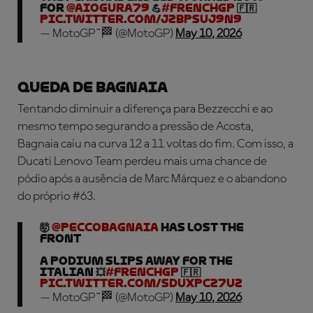
for
@aiogura79
💪
#FrenchGP
🇫🇷
pic.twitter.com/jzbPSUj9N9
— MotoGP™🏁 (@MotoGP)
May 10, 2026
QUEDA DE BAGNAIA
Tentando diminuir a diferença para Bezzecchi e ao
mesmo tempo segurando a pressão de Acosta,
Bagnaia caiu na curva 12 a 11 voltas do fim. Com isso, a
Ducati Lenovo Team perdeu mais uma chance de
pódio após a ausência de Marc Márquez e o abandono
do próprio #63.
🤯
@peccobagnaia
HAS LOST THE
FRONT
A podium slips away for the
Italian 💥
#FrenchGP
🇫🇷
pic.twitter.com/sDUXPcz7Uz
— MotoGP™🏁 (@MotoGP)
May 10, 2026