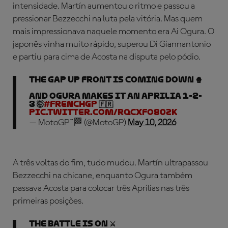
intensidade. Martín aumentou o ritmo e passou a
pressionar Bezzecchi na luta pela vitória. Mas quem
mais impressionava naquele momento era Ai Ogura. O
japonês vinha muito rápido, superou Di Giannantonio
e partiu para cima de Acosta na disputa pelo pódio.
The gap up front is coming down 🍿
And Ogura makes it an Aprilia 1-2-
3 🤯
#FrenchGP
🇫🇷
pic.twitter.com/RqCxfo80Zk
— MotoGP™🏁 (@MotoGP)
May 10, 2026
A três voltas do fim, tudo mudou. Martín ultrapassou
Bezzecchi na chicane, enquanto Ogura também
passava Acosta para colocar três Aprilias nas três
primeiras posições.
THE BATTLE IS ON ⚔️