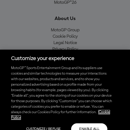
MotoGP™26
About Us
MotoGP Group
Cookie Policy
Legal Notice
Privacy Policy
Purchase Policy
Customize your experience
MotoGP™ Sports Entertainment Group and its suppliers use
cookies and similar technologies to measure your interactions
with our websites, products and services, and to show you
Baixe o aplicativo oficial da MotoGP™
personalized advertising based on a profile made from your
browsing habits (for example, pages viewed by you). By clicking
“Enable all”, you agree to the storing of our cookies on your device
for those purposes. By clicking “Customize” you can choose which
categories of cookies you prefer to enable or refuse. You can
© 2026 MotoGP Sports Entertainment Group. Todos os direitos
always check our Cookies Policy for further information.
Cookie
reservados. Todas as marcas registradas pertencem aos seus
Policy
respectivos proprietários.
CUSTOMIZE / REFUSE
ENABLE ALL