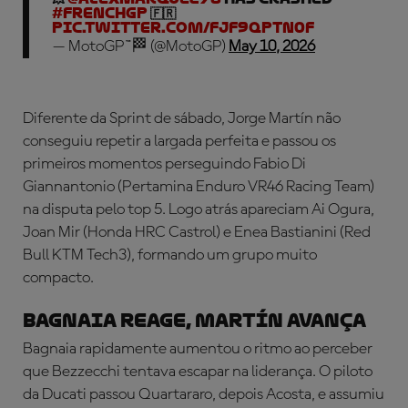
#FrenchGP
🇫🇷
pic.twitter.com/fjF9qPTn0F
— MotoGP™🏁 (@MotoGP)
May 10, 2026
Diferente da Sprint de sábado, Jorge Martín não
conseguiu repetir a largada perfeita e passou os
primeiros momentos perseguindo Fabio Di
Giannantonio (Pertamina Enduro VR46 Racing Team)
na disputa pelo top 5. Logo atrás apareciam Ai Ogura,
Joan Mir (Honda HRC Castrol) e Enea Bastianini (Red
Bull KTM Tech3), formando um grupo muito
compacto.
BAGNAIA REAGE, MARTÍN AVANÇA
Bagnaia rapidamente aumentou o ritmo ao perceber
que Bezzecchi tentava escapar na liderança. O piloto
da Ducati passou Quartararo, depois Acosta, e assumiu