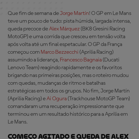
Que fim de semana de
Jorge Martín
! O GP em Le Mans
teve um pouco de tudo: pista húmida, largada intensa,
queda precoce de
Alex Márquez
(BK8 Gresini Racing
MotoGP) e uma corrida que cresceu em tensão volta
após volta até um final espetacular. O GP da França
começou com
Marco Bezzecchi
(Aprilia Racing)
assumindo a liderança,
Francesco Bagnaia
(Ducati
Lenovo Team) reagindo rapidamente e os favoritos
brigando nas primeiras posições, mas o roteiro mudou
com quedas, mudanças de ritmo e batalhas
estratégicas em todos os grupos. No fim, Jorge Martín
(Aprilia Racing) e
Ai Ogura
(Trackhouse MotoGP Team)
comandaram uma recuperação impressionante que
terminou em um resultado histórico para a Aprilia em
Le Mans.
COMEÇO AGITADO E QUEDA DE ALEX