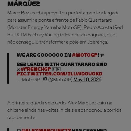
MÁRQUEZ
Marco Bezzecchi aproveitou perfeitamente a largada
para assumir a ponta à frente de Fabio Quartararo
(Monster Energy Yamaha MotoGP), Pedro Acosta (Red
Bull KTM Factory Racing) e Francesco Bagnaia, que
não conseguiu transformar a pole em liderança.
WE ARE GOOOOOO IN
#MotoGP
! 🚥
BEZ LEADS with QUARTARARO 2nd
⚔️
#FrenchGP
🇫🇷
pic.twitter.com/IllWd0uOKd
— MotoGP™🏁 (@MotoGP)
May 10, 2026
A primeira queda veio cedo. Alex Márquez caiu na
chicane ainda nas voltas iniciais e abandonou a corrida
rapidamente.
💥
@alexmarquez73
HAS CRASHED