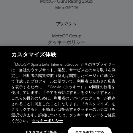
MotoGP Guru Racing 25/26
MotoGP™26
アバウト
MotoGP Group
クッキーポリシー
利用規約
カスタマイズ体験
プライバシーポリシー
購入ポリシー
『MotoGP™ Sports Entertainment Group』とそのサプライヤー
は、当社のウェブサイト、製品、サービスとのやり取りを測
定し、利用者の閲覧習慣（例えば閲覧したページ）に基づい
て作成したプロフィールに基づいて、利用者に合わせた広告
オフィシャルアプリ
を表示するために、『Cookie（クッキー）』や同様の技術を
使用しています。『全てを有効にする』をクリックすると、
これらの目的のために、利用者のデバイスにクッキーが保存
されることに同意したことになります。『カスタマイズ』を
クリックすると、有効または拒否するクッキーのカテゴリを
選択できます。詳細については、クッキーポリシーをご確認
© 2026 MotoGP Sports Entertainment Group. 全著作権所有。全ての
ください。
クッキーポリシー
商標はそれぞれの所有者に帰属。
カスタマイズ / 拒否
全てを有効にする