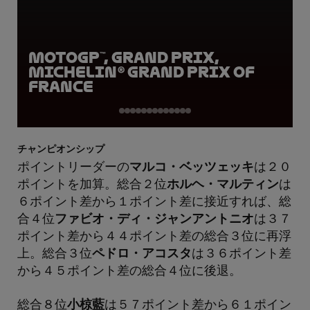
MotoGP™, Grand Prix,
Michelin® Grand Prix of
France
チャンピオンシップ
ポイントリーダーの
マルコ・ベッツェッキ
は２０
ポイントを加算。総合２位
ホルヘ・マルティン
は
６ポイント差から１ポイント差に接近すれば、総
合４位
ファビオ・ディ・ジャンアントニオ
は３７
ポイント差から４４ポイント差の総合３位に再浮
上。総合３位
ペドロ・アコスタ
は３６ポイント差
から４５ポイント差の総合４位に後退。
総合８位
小椋藍
は５７ポイント差から６１ポイン