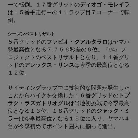
ーで転倒。１７番グリッドの
ディオゴ・モレイラ
は１５番手走行中の１１ラップ目７コーナーで転
倒。
シーズンベストリザルト
５番グリッドの
ファビオ・クアルタラロ
はヤマハ
勢最高位となる７.７５６秒差の６位。『V4』プ
ロジェクトのベストリザルトとなり、１１番グリ
ッドの
アレックス・リンス
は今季の最高位となる
１２位。
サイティングラップ中に技術的な問題が発生した
ことからバイクを交換した１６番グリッドの
トプ
ラク・ラズガトリオグル
は当地初挑戦で今季最高
位となる１３位。１８番グリッドの
ジャック・ミ
ラー
は今季最高位となる１５位に入り、ヤマハ４
台が今季初めてポイント圏内に揃って進出。