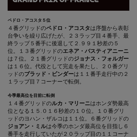
ペドロ・アコスタ５位
４番グリッドの
ペドロ・アコスタ
は序盤から表彰
台争いを繰り広げたが、２３ラップ目４番手、最
終ラップ５番手に後退して２.９９１秒差の５
位。１３番グリッドの
エネア・バスティアニーニ
は７位。２１番グリッドの
ジョナス・フォルガー
は１６位。代役として完走を果たし、２０番グリ
ッドの
ブラッド・ビンダー
は１１番手走行中の２
１ラップ目７コーナーで転倒。
今季最高位を目前に転倒
１４番グリッドの
ルカ・マリーニ
はホンダ勢最高
位となる１５.０１６秒差の１０位。１０番グリ
ッドのヨハン・ザルコは１１位。６番グリッドの
ジョアン・ミル
は今季のホンダ最高位を目指し６
番手を走行していたが２０ラップ目の１１コーナ