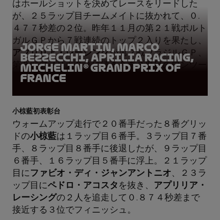
はホールショットを決めてレースをリードした
が、２５ラップ目チームメイトに抜かれて、０.
４７７秒差の２位。昨年１１月の第２１戦ポルト
ガルＧＰから７戦連続のトップ２入りを果たし、
Jorge Martin, Marco
アプリリア・レーシング
が第２戦ブラジルＧＰ、
Bezzecchi, Aprilia Racing,
第３戦アメリカＧＰに続き今季３度目のワンツー
Michelin® Grand Prix of
France
フィニッシュを達成。
小椋藍初表彰台
ウォームアップ走行で２０番手だった８番グリッ
ドの
小椋藍
は１ラップ目６番手。３ラップ目７番
手、８ラップ目８番手に後退したが、９ラップ目
６番手、１６ラップ目５番手に浮上。２１ラップ
目に
ファビオ・ディ・ジャンアントニオ
、２３ラ
ップ目に
ペドロ・アコスタ
を抜き、
アプリリア・
レーシング
の２人を追走して０.８７４秒差まで
接近する３位でフィニッシュ。