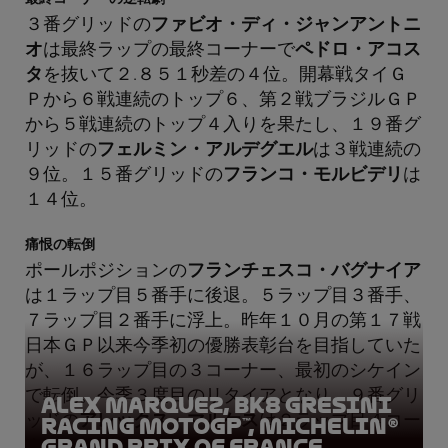
３番グリッドの
ファビオ・ディ・ジャンアントニ
オ
は最終ラップの最終コーナーで
ペドロ・アコス
タ
を抜いて２.８５１秒差の４位。開幕戦タイＧ
Ｐから６戦連続のトップ６、第２戦ブラジルＧＰ
から５戦連続のトップ４入りを果たし、１９番グ
リッドの
フェルミン・アルデグエル
は３戦連続の
９位。１５番グリッドの
フランコ・モルビデリ
は
１４位。
痛恨の転倒
ポールポジションの
フランチェスコ・バグナイア
は１ラップ目５番手に後退。５ラップ目３番手、
７ラップ目２番手に浮上。昨年１０月の第１７戦
日本ＧＰ以来今季初の優勝表彰台を目指していた
が、１６ラップ目の３コーナー、最初のシケイン
で転倒。今季３度目のリタイアとなり、９番グリ
Alex Marquez, BK8 Gresini
ッドの
アレックス・マルケス
は２ラップ目４コー
Racing MotoGP™, Michelin®
Grand Prix of France
ナーで転倒。