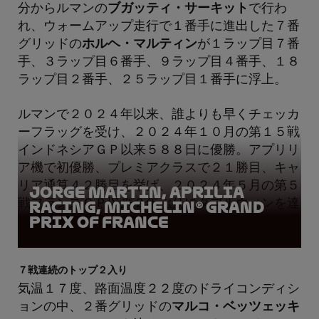
分からルマンの
ブガッティ・サーキット
で行わ
れ、ウォームアップ走行で１番手に進出した７番
グリッドの
ホルヘ・マルティン
が１ラップ目７番
手、３ラップ目６番手、９ラップ目４番手、１８
ラップ目２番手、２５ラップ目１番手に浮上。
ルマンで２０２４年以来、誰よりも早くチェッカ
ーフラッグを受け、２０２４年１０月の第１５戦
インドネシアＧＰ以来５８８日に優勝。アプリリ
ア機で初優勝、プレミアクラスで２１勝目、キャ
リア通算４２勝目を挙げ、２０２４年５月の第５
Jorge Martin, Aprilia
戦フランスＧＰ以来２年ぶりにダブルウィンを達
Racing, Michelin® Grand
Prix of France
成した。
７戦連続のトップ２入り
気温１７度、路面温度２２度のドライコンディシ
ョンの中、２番グリッドの
マルコ・ベッツェッキ