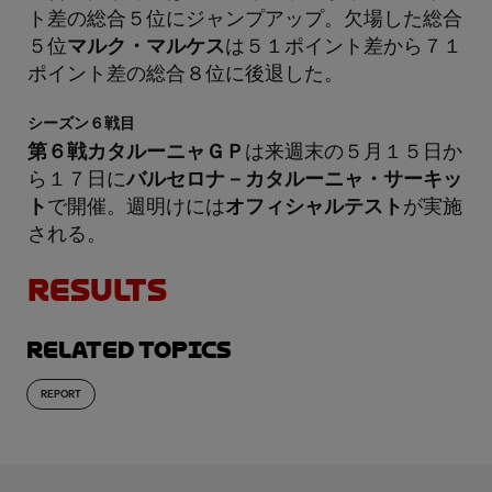
ト差の総合５位にジャンプアップ。欠場した総合
５位
マルク・マルケス
は５１ポイント差から７１
ポイント差の総合８位に後退した。
シーズン６戦目
第６戦カタルーニャＧＰ
は来週末の５月１５日か
ら１７日に
バルセロナ－カタルーニャ・サーキッ
ト
で開催。週明けには
オフィシャルテスト
が実施
される。
RESULTS
Related topics
REPORT