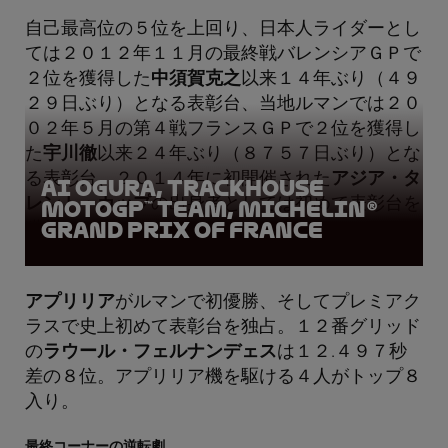
自己最高位の５位を上回り、日本人ライダーとし
ては２０１２年１１月の最終戦バレンシアＧＰで
２位を獲得した
中須賀克之
以来１４年ぶり（４９
２９日ぶり）となる表彰台、当地ルマンでは２０
０２年５月の第４戦フランスＧＰで２位を獲得し
た
宇川徹
以来２４年ぶり（８７５７日ぶり）とな
る表彰台、２０１４年に初開催された
アジア・タ
Ai Ogura, Trackhouse
レント・カップ
の出身者としては初めて表彰台を
MotoGP™ Team, Michelin®
Grand Prix of France
獲得。
アプリリア
がルマンで初優勝、そしてプレミアク
ラスで史上初めて表彰台を独占。１２番グリッド
の
ラウール・フェルナンデェス
は１２.４９７秒
差の８位。アプリリア機を駆ける４人がトップ８
入り。
最終コーナーの逆転劇