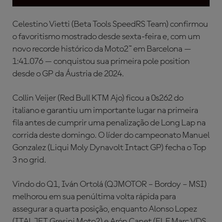
Celestino Vietti (Beta Tools SpeedRS Team) confirmou
o favoritismo mostrado desde sexta-feira e, com um
novo recorde histórico da Moto2™ em Barcelona —
1:41.076 — conquistou sua primeira pole position
desde o GP da Áustria de 2024.
Collin Veijer (Red Bull KTM Ajo) ficou a 0s262 do
italiano e garantiu um importante lugar na primeira
fila antes de cumprir uma penalização de Long Lap na
corrida deste domingo. O líder do campeonato Manuel
Gonzalez (Liqui Moly Dynavolt Intact GP) fecha o Top
3 no grid.
Vindo do Q1, Iván Ortolá (QJMOTOR – Bordoy – MSI)
melhorou em sua penúltima volta rápida para
assegurar a quarta posição, enquanto Alonso Lopez
(ITALJET Gresini Moto2) e Arón Canet (ELF Marc VDS