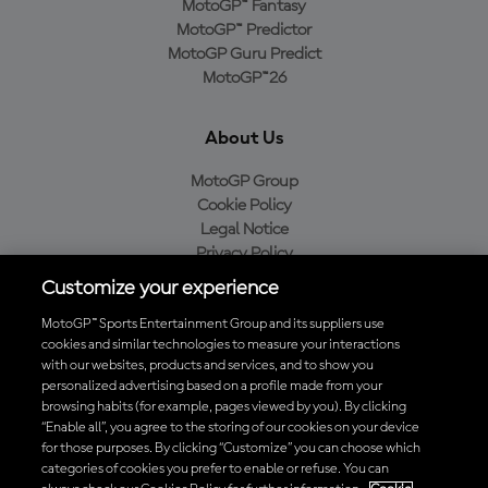
MotoGP™ Fantasy
MotoGP™ Predictor
MotoGP Guru Predict
MotoGP™26
About Us
MotoGP Group
Cookie Policy
Legal Notice
Privacy Policy
Purchase Policy
Customize your experience
MotoGP™ Sports Entertainment Group and its suppliers use
cookies and similar technologies to measure your interactions
with our websites, products and services, and to show you
Baixe o aplicativo oficial da MotoGP™
personalized advertising based on a profile made from your
browsing habits (for example, pages viewed by you). By clicking
“Enable all”, you agree to the storing of our cookies on your device
for those purposes. By clicking “Customize” you can choose which
categories of cookies you prefer to enable or refuse. You can
© 2026 MotoGP Sports Entertainment Group. Todos os direitos