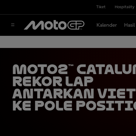
Tiket
Hospitality
Kalender
Hasil
Moto2™ Catalu
Rekor Lap
Antarkan Viet
ke Pole Posit