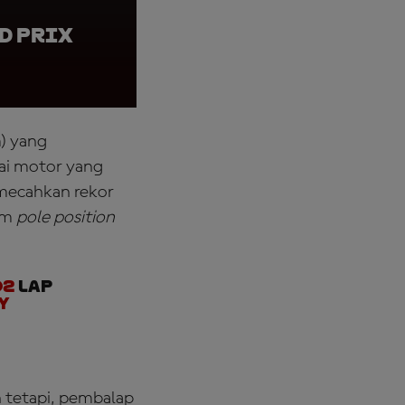
d Prix
Collin Veijer, Red
Grand Prix of Cata
) yang
ai motor yang
emecahkan rekor
aim
pole position
o2
lap
y
n tetapi, pembalap