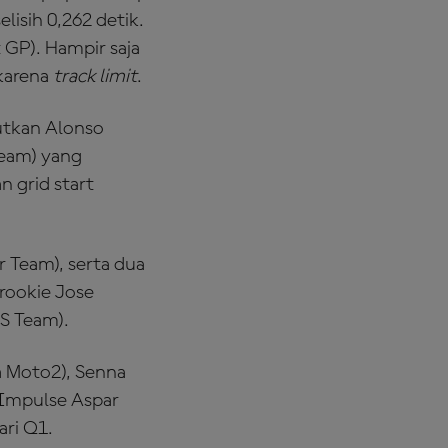
lisih 0,262 detik.
GP). Hampir saja
 karena
track limit
.
utkan Alonso
Team) yang
 grid start
 Team), serta dua
 rookie Jose
S Team).
a Moto2), Senna
Impulse Aspar
ari Q1.