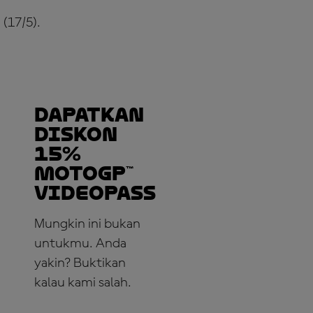
(17/5).
Dapatkan
Diskon
15%
MotoGP™
VideoPass
Mungkin ini bukan
untukmu. Anda
yakin? Buktikan
kalau kami salah.