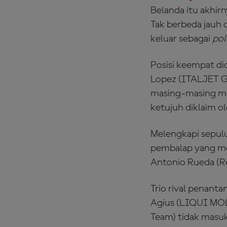
Belanda itu akhir
Tak berbeda jauh
keluar sebagai
pol
Posisi keempat di
Lopez (ITALJET G
masing-masing me
ketujuh diklaim o
Melengkapi sepul
pembalap yang menc
Antonio Rueda (Re
Trio rival penant
Agius (LIQUI MOL
Team) tidak masuk 