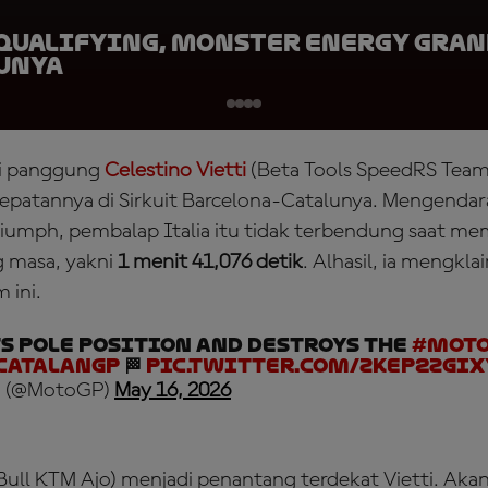
 Qualifying, Monster Energy Gran
lunya
di panggung
Celestino Vietti
(Beta Tools SpeedRS Team
atannya di Sirkuit Barcelona-Catalunya. Mengendar
riumph, pembalap Italia itu tidak terbendung saat m
g masa, yakni
1 menit 41,076 detik
. Alhasil, ia mengkl
 ini.
s POLE POSITION and destroys the
#Mot
CatalanGP
🏁
pic.twitter.com/zkEp2zgIx
 (@MotoGP)
May 16, 2026
ull KTM Ajo) menjadi penantang terdekat Vietti. Aka