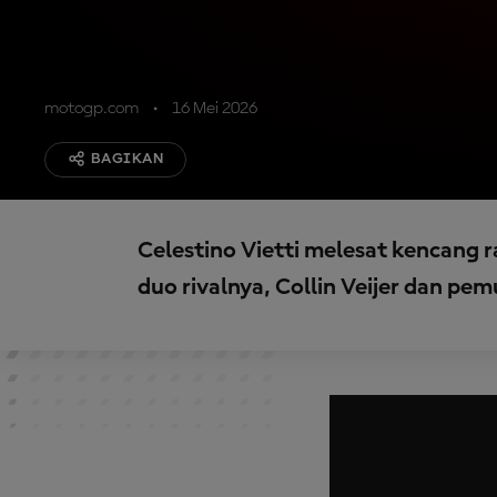
motogp.com
16 Mei 2026
BAGIKAN
Celestino Vietti melesat kencang r
duo rivalnya, Collin Veijer dan p