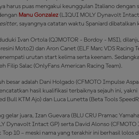
nya harus puas mengakui keunggulan Italiano dengan se
 dengan
Manu Gonzalez
(LIQUI MOLY Dynavolt Intact 
esitter
, sayangnya catatan waktu Spaniard dibatalkan
duduki Ivan Ortola (QJMOTOR - Bordoy - MSI), dilanj
resini Moto2) dan Aron Canet (ELF Marc VDS Racing 
nempati urutan start kelima serta keenam. Sedangkan
leh Filip Salac (OnlyFans American Racing Team).
uh besar adalah Dani Holgado (CFMOTO Impulse Aspar
atatkan hasil kualifikasi terbaiknya sejauh ini, yakni
d Bull KTM Ajo) dan Luca Lunetta (Beta Tools SpeedR
ang gelar juara, Izan Guevara (BLU CRU Pramac Yamah
Y Dynavolt Intact GP) serta David Alonso (CFMOTO 
Top 10 – meski nama yang terakhir ini berhasil lolos d