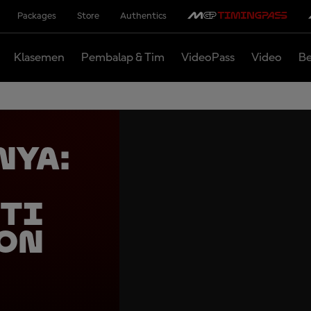
Packages
Store
Authentics
Klasemen
Pembalap & Tim
VideoPass
Video
Be
nya:
ti
ion