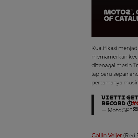
Moto2™,
of Cata
Kualifikasi menja
memamerkan kecep
ditenagai mesin T
lap baru sepanjan
pertamanya musim
Vietti get
record ⏱️
#
— MotoGP™🏁
Collin Veijer
(Red B