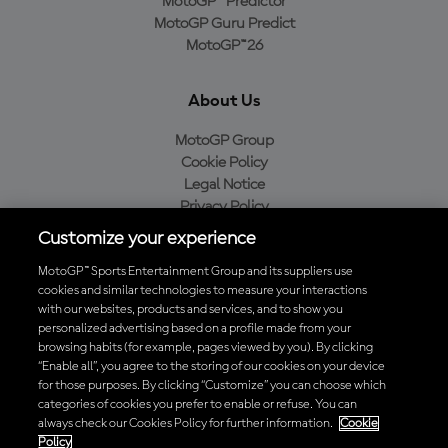
MotoGP™ Predictor
MotoGP Guru Predict
MotoGP™26
About Us
MotoGP Group
Cookie Policy
Legal Notice
Privacy Policy
Purchase Policy
Customize your experience
MotoGP™ Sports Entertainment Group and its suppliers use
cookies and similar technologies to measure your interactions
with our websites, products and services, and to show you
Baixe o aplicativo oficial da MotoGP™
personalized advertising based on a profile made from your
browsing habits (for example, pages viewed by you). By clicking
“Enable all”, you agree to the storing of our cookies on your device
for those purposes. By clicking “Customize” you can choose which
categories of cookies you prefer to enable or refuse. You can
© 2026 MotoGP Sports Entertainment Group. Todos os direitos
always check our Cookies Policy for further information.
Cookie
reservados. Todas as marcas registradas pertencem aos seus
Policy