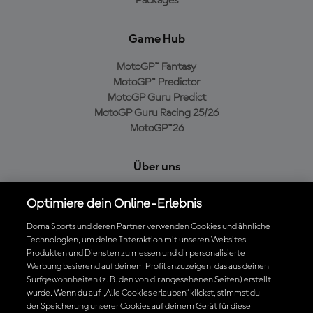
Packages
Game Hub
MotoGP™ Fantasy
MotoGP™ Predictor
MotoGP Guru Predict
MotoGP Guru Racing 25/26
MotoGP™26
Über uns
MotoGP Group
Optimiere dein Online-Erlebnis
Cookie-Richtlinien
Geschäftsbedingungen
Dorna Sports und deren Partner verwenden Cookies und ähnliche
Technologien, um deine Interaktion mit unseren Websites,
Datenschutzrichtlinien
Produkten und Diensten zu messen und dir personalisierte
Kaufrichtlinie
Werbung basierend auf deinem Profil anzuzeigen, das aus deinen
Surfgewohnheiten (z. B. den von dir angesehenen Seiten) erstellt
wurde. Wenn du auf „Alle Cookies erlauben“ klickst, stimmst du
der Speicherung unserer Cookies auf deinem Gerät für diese