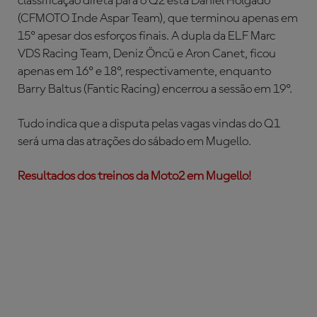
classificação direta para o Q2 está Daniel Holgado
(CFMOTO Inde Aspar Team), que terminou apenas em
15º apesar dos esforços finais. A dupla da ELF Marc
VDS Racing Team, Deniz Öncü e Aron Canet, ficou
apenas em 16º e 18º, respectivamente, enquanto
Barry Baltus (Fantic Racing) encerrou a sessão em 19º.
Tudo indica que a disputa pelas vagas vindas do Q1
será uma das atrações do sábado em Mugello.
Resultados dos treinos da Moto2 em Mugello!