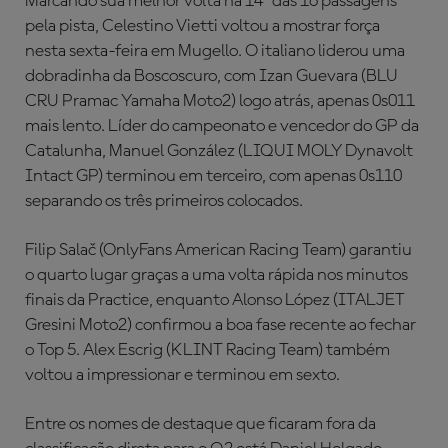
Marcando sua melhor volta na 14ª das 16 passagens
pela pista, Celestino Vietti voltou a mostrar força
nesta sexta-feira em Mugello. O italiano liderou uma
dobradinha da Boscoscuro, com Izan Guevara (BLU
CRU Pramac Yamaha Moto2) logo atrás, apenas 0s011
mais lento. Líder do campeonato e vencedor do GP da
Catalunha, Manuel González (LIQUI MOLY Dynavolt
Intact GP) terminou em terceiro, com apenas 0s110
separando os três primeiros colocados.
Filip Salač (OnlyFans American Racing Team) garantiu
o quarto lugar graças a uma volta rápida nos minutos
finais da Practice, enquanto Alonso López (ITALJET
Gresini Moto2) confirmou a boa fase recente ao fechar
o Top 5. Alex Escrig (KLINT Racing Team) também
voltou a impressionar e terminou em sexto.
Entre os nomes de destaque que ficaram fora da