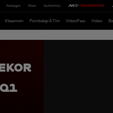
Packages
Store
Authentics
Klasemen
Pembalap & Tim
VideoPass
Video
Be
Rekor
 Q1