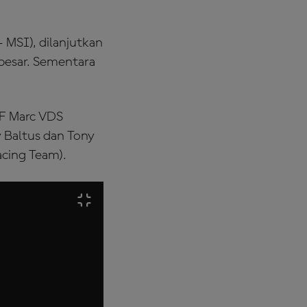
 MSI), dilanjutkan
besar. Sementara
LF Marc VDS
y Baltus dan Tony
cing Team).