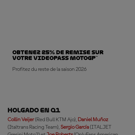
Obtenez 25% de REMISE sur
votre VideoPass MotoGP™
Profitez du reste de la saison 2026
ABONNE-TOI DÈS MAINTENANT !
Holgado en Q1
Collin Veijer
(Red Bull KTM Ajo),
Daniel Mu
ñ
oz
(Italtrans Racing Team),
Sergio Garc
ía
(ITALJET
Gresini Moto2) et
Joe Roberts
(OnlyFans American