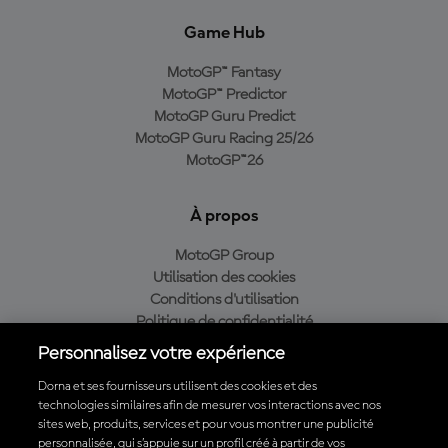
Game Hub
MotoGP™ Fantasy
MotoGP™ Predictor
MotoGP Guru Predict
MotoGP Guru Racing 25/26
MotoGP™26
À propos
MotoGP Group
Utilisation des cookies
Conditions d'utilisation
Politique de confidentialité
Politique d’achat
Personnalisez votre expérience
Dorna et ses fournisseurs utilisent des cookies et des
technologies similaires afin de mesurer vos interactions avec nos
sites web, produits, services et pour vous montrer une publicité
Télécharger l'appli officielle du MotoGP™
personnalisée, qui s’appuie sur un profil créé à partir de vos