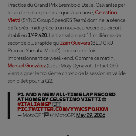
Practice du Grand Prix Brembo d'Italie. Galvanisé par
le soutien d'un public acquis à sa cause,
Celestino
Vietti
(SYNC Group SpeedRS Team) domine la séance
de l'après-midi grâce à un nouveau record du circuit
établi en
1'49.420
. Le transalpin est 11 millièmes de
seconde plus rapide qu'
Izan Guevara
(BLU CRU
Pramac Yamaha Moto2), encore une fois
impressionnant ce week-end. Comme ce matin,
Manuel Gonz
ález
(Liqui Moly Dynavolt Intact GP)
vient signer le troisième chrono de la session et valide
son billet pour la Q2.
P1 and a new all-time lap record
at home by Celestino Vietti 😎
#ItalianGP
🇮🇹
pic.twitter.com/yYncSpqhxM
— MotoGP™🏁 (@MotoGP)
May 29, 2026