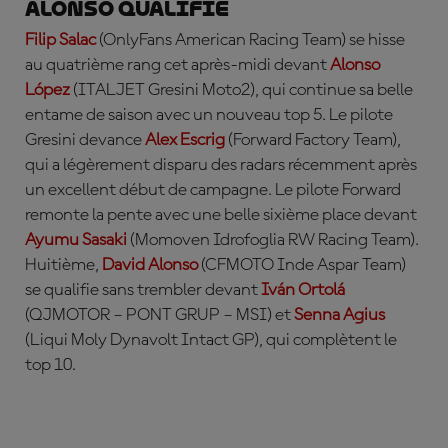
Alonso qualifié
Filip Salac
(OnlyFans American Racing Team) se hisse
au quatrième rang cet après-midi devant
Alonso
López
(ITALJET Gresini Moto2), qui continue sa belle
entame de saison avec un nouveau top 5. Le pilote
Gresini devance
Alex Escrig
(Forward Factory Team),
qui a légèrement disparu des radars récemment après
un excellent début de campagne. Le pilote Forward
remonte la pente avec une belle sixième place devant
Ayumu Sasaki
(Momoven Idrofoglia RW Racing Team).
Huitième,
David Alonso
(CFMOTO Inde Aspar Team)
se qualifie sans trembler devant
Iván Ortolá
(QJMOTOR – PONT GRUP – MSI) et
Senna Agius
(Liqui Moly Dynavolt Intact GP), qui complètent le
top 10.