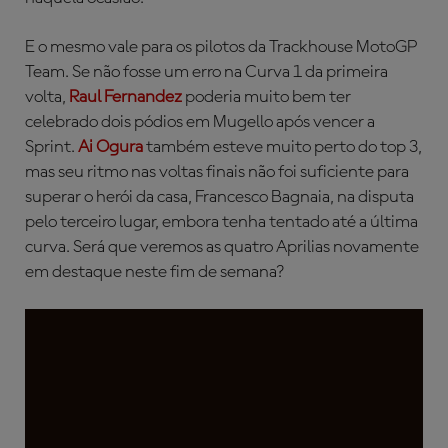
E o mesmo vale para os pilotos da Trackhouse MotoGP
Team. Se não fosse um erro na Curva 1 da primeira
volta,
Raul Fernandez
poderia muito bem ter
celebrado dois pódios em Mugello após vencer a
Sprint.
Ai Ogura
também esteve muito perto do top 3,
mas seu ritmo nas voltas finais não foi suficiente para
superar o herói da casa, Francesco Bagnaia, na disputa
pelo terceiro lugar, embora tenha tentado até a última
curva. Será que veremos as quatro Aprilias novamente
em destaque neste fim de semana?