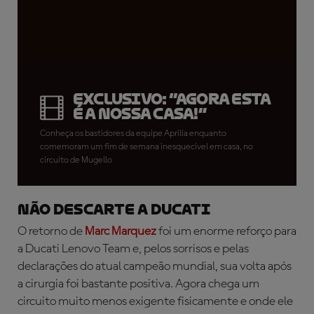
EXCLUSIVO: “Agora esta
é a nossa casa!”
Conheça os bastidores da equipe Aprilia enquanto
comemoram um fim de semana inesquecível em casa, no
circuito de Mugello
NÃO DESCARTE A DUCATI
O retorno de
Marc Marquez
foi um enorme reforço para
a Ducati Lenovo Team e, pelos sorrisos e pelas
declarações do atual campeão mundial, sua volta após
a cirurgia foi bastante positiva. Agora chega um
circuito muito menos exigente fisicamente e onde ele