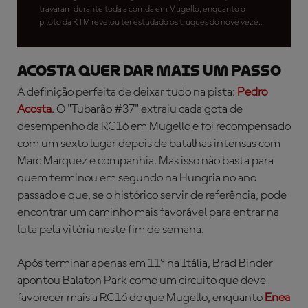
travaram durante toda a corrida em Mugello, enquanto o
piloto da KTM revelou ter estudado os truques do nove vezes
campeão mundial.
ACOSTA QUER DAR MAIS UM PASSO
A definição perfeita de deixar tudo na pista:
Pedro
Acosta
. O "Tubarão #37" extraiu cada gota de
desempenho da RC16 em Mugello e foi recompensado
com um sexto lugar depois de batalhas intensas com
Marc Marquez e companhia. Mas isso não basta para
quem terminou em segundo na Hungria no ano
passado e que, se o histórico servir de referência, pode
encontrar um caminho mais favorável para entrar na
luta pela vitória neste fim de semana.
Após terminar apenas em 11º na Itália, Brad Binder
apontou Balaton Park como um circuito que deve
favorecer mais a RC16 do que Mugello, enquanto
Enea