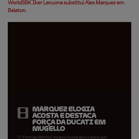
WorldSBK Iker Lecuona substitui Alex Marquez em
Balaton.
Márquez elogia
Acosta e destaca
força da Ducati em
Mugello
O "Formiga Atômica" elogiou Acosta após o duelo que