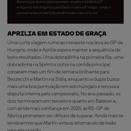
Recarregue as energias e prepare-se para mais MotoGP
enquanto nos dirigimos para Balaton para a 8ª etapa - onde o
panorama da competição pode mudar mais uma vez
APRILIA EM ESTADO DE GRAÇA
Uma curta viagem rumo ao noroeste nos leva ao GP da
Hungria, onde a Aprilia espera manter a sequência de
bons resultados. Uma dobradinha na primeira fila, uma
dobradinha na Sprint e outra na corrida principal
coroaram mais um fim de semana brilhante para
Bezzecchi e Martin na Itália, enquanto a dupla busca
mais uma boa pontuação em solo húngaro e renova a
disputa interna pelo campeonato. No ano passado, os
dois terminaram em terceiro e quarto em Balaton e,
com ainda mais confiança em 2026, as RS-GP de
fábrica prometem ser difíceis de superar. Ainda mais se
lembrarmos que Martin estava retornando de lesão
naquela ocasião.