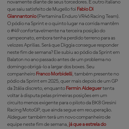
novamente diante de seus torcedores. E outro italiano
que saiu satisfeito de Mugello foi
Fabio Di
Giannantonio
(Pertamina Enduro VR46 Racing Team).
O pódio na Sprint e o quinto lugar na corrida mantêm
o #49 confortavelmente na terceira posição do
campeonato, embora tenha perdido terreno para as
velozes Aprilias. Será que Diggia consegue responder
neste fim de semana? Ele subiu ao pódio da Sprint em
Balaton no ano passado antes de um problema no
domingo obrigá-lo a largar dos boxes. Seu
companheiro
Franco Morbidelli
, também presente no
pódio da Sprint em 2025, quer mais depois de um GP
da Itália discreto, enquanto
Fermin Aldeguer
tenta
voltar à disputa pelas primeiras posições em um
circuito menos exigente para o piloto da BK8 Gresini
Racing MotoGP, que ainda segue em recuperação.
Aldeguer também terá um novo companheiro de
equipe neste fim de semana,
já que a estrela do