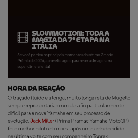
SLOWMOTION: Toda a
magia da 7ª Etapa na
Itália
Se você perdeu os principais momentos do sétimo Grande
Prêmio de 2026, aproveite agora para rever as imagens na
super câmera lenta!
HORA DA REAÇÃO
O traçado fluido e a longa, muito longa reta de Mugello
sempre representariam um desafio particularmente
difícil para a nova Yamaha em seu processo de
evolução.
Jack Miller
(Prima Pramac Yamaha MotoGP)
foi o melhor piloto da marca após um duelo decidido
na última volta com seu companheiro Toprak