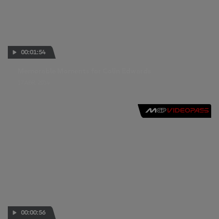
00:01:54
Memorable Moments for Colin Edwards
17 ABR. 2014
00:00:56