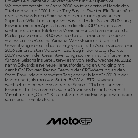
Edwards ein Yamaha-Werksangebot für die Superbike
Weltmeisterschaft, im Jahre 2000 holte er dort auf Honda den
Titel und wurde 2001 hinter Troy Bayliss Zweiter. Ein Jahr später
drehte Edwards den Spies wieder herum und gewann den
Superbike WM-Titel knapp vor Bayliss. In der Saison 2003 stieg
Edwards mit dem Aprilia Team in die MotoGP™ um, ein Jahr
später holte er im Telefonica Movistar Honda Team seine erste
Podestplatzierung. 2005 wechselte der Texaner an die Seite
von Valentino Rossi ins Yamaha-Werksteam und fuhr mit
Gesamtrang vier sein bestes Ergebnis ein. In Assen verpasste er
2006 seinen ersten MotoGP™-Laufsieg in der letzten Kurve.
2009 wurde in der Gesamtwertung noch einmal Fünfter, ehe er
für zwei Saisons ins Satelliten-Team von Tech3 wechselte. 2012
nahm Edwards eine neue Herausforderung an und ging mit
dem NGM Forward Racing Team in der CRT-Wertung an den
Start. Es wurde ein schweres Jahr, aber er blieb für 2013 in der
Mannschaft, als man von Suter-BMW zu FTR-Kawasaki
wechselte. Eine neue spannende Saison 2014 liegt nun vor
Edwards. Im Team von Giovanni Cuzari wird er auf einer FTR-
Yamaha in der „Open“-Klasse starten, Aleix Espargaro wird dabei
sein neuer Teamkollege.