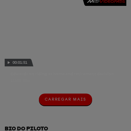
00:01:51
Edwards on riding at home and retirement decision
11 ABR. 2014
CARREGAR MAIS
C
A
R
R
E
G
Bio Do Piloto