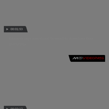
00:01:53
Edwards says emotional farewell to American fans
10 AOÛT 2014
00:02:17