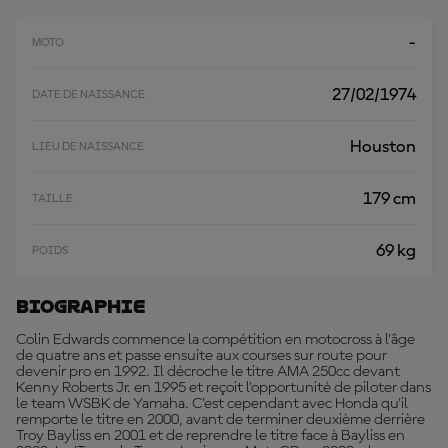
R
P
L
-
MOTO
U
S
27/02/1974
DATE DE NAISSANCE
Houston
LIEU DE NAISSANCE
179 cm
TAILLE
69 kg
POIDS
Biographie
Colin Edwards commence la compétition en motocross à l'âge
de quatre ans et passe ensuite aux courses sur route pour
devenir pro en 1992. Il décroche le titre AMA 250cc devant
Kenny Roberts Jr. en 1995 et reçoit l'opportunité de piloter dans
le team WSBK de Yamaha. C'est cependant avec Honda qu'il
remporte le titre en 2000, avant de terminer deuxième derrière
Troy Bayliss en 2001 et de reprendre le titre face à Bayliss en