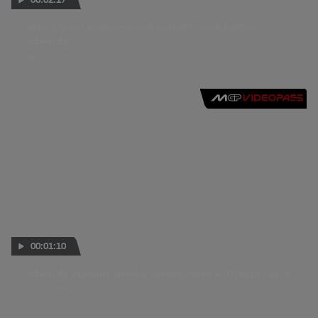
'New layout awesome and asphalt much better' -
Edwards
08 AOÛT 2014
00:01:10
Edwards explains chassis comparisons with Espargaro
16 JUIN 2014