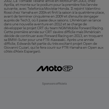
2002. La 'Tornade Texane' arrive en MotoGP en 2003, chez
Aprilia, et monte sur le podium pour la première fois l'année
suivante, avec Telefonica Movistar Honda. Il rejoint Valentino
Rossi chez Yamaha en 2004 et finit la saison à la quatrième place,
avant de terminer cinquième en 2009 et d'ensuite s'engager
auprès de Tech3, où il passe deux saisons. L'Américain se lance
dans une nouvelle aventure en 2012 et se charge de
développer le projet CRT du team NGM Mobile Forward Racing.
Cette première année sur CRT s'avère difficile mais l'Américain
décide de continuer avec Forward Racing en 2013, en troquant
sa BMW-Suter pour une FTR-Kawasaki. Après une année
difficile, Edwards fait partie du très excitant projet Open de
Giovanni Cuzari, qui le fera courir sur FTR-Yamaha en Open aux
côtés d’Aleix Espargaró.
Sponsors officiels