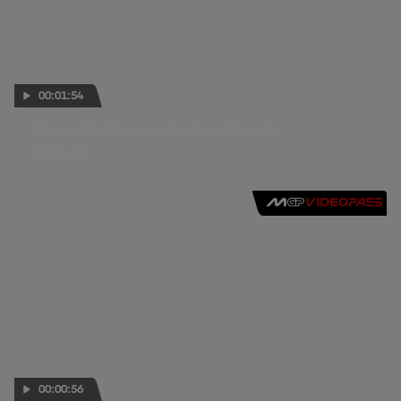
00:01:54
Memorable Moments for Colin Edwards
17 AVR. 2014
00:00:56