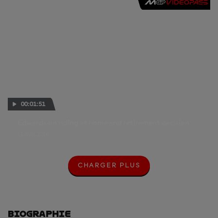
00:01:51
Edwards on riding at home and retirement decision
11 AVR. 2014
CHARGER PLUS
C
H
A
R
G
E
Biographie