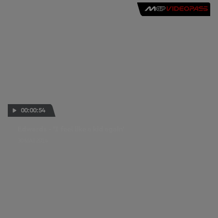
00:00:54
Edwards - 'I feel like a kid again'
30 MAI 2014