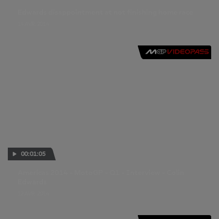
Edwards disappointment at not finishing home race
14 AVR. 2014
00:01:05
Americas 2014 - MotoGP - Q1 - Interview - Colin
Edwards
12 AVR. 2014