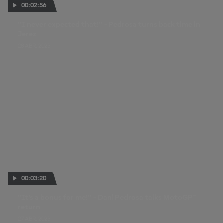
00:02:56
"I never expected that!" - Pedrosa turns back time in
Jerez
28 ABR. 2023
00:03:20
"It's a bonus for me!" - Dani Pedrosa talks MotoGP™
return
27 ABR. 2023