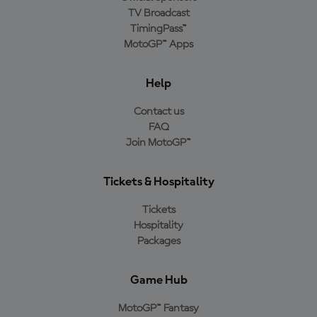
TV Broadcast
TimingPass™
MotoGP™ Apps
Help
Contact us
FAQ
Join MotoGP™
Tickets & Hospitality
Tickets
Hospitality
Packages
Game Hub
MotoGP™ Fantasy