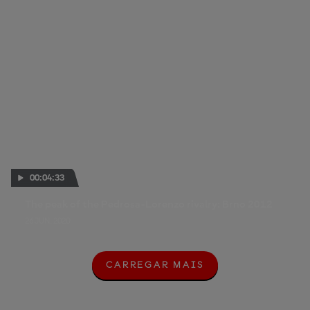
00:04:33
The peak of the Pedrosa-Lorenzo rivalry: Brno 2012
26 JUN. 2020
CARREGAR MAIS
C
A
R
R