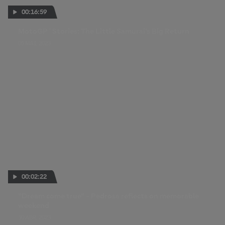
00:16:59
MotoGP™ Stories: The Little Samurai's Big Return
05 MAI. 2023
00:02:22
"Dream come true" - Pedrosa reflects on memorable
weekend
30 ABR. 2023