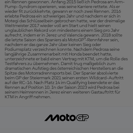
ein Rennen gewonnen. Anfang 2015 ließ ich Pedrosa am Arm-
Pump-Syndrom operieren, was seine Karriere rettete. Als er
wieder fit zurückkehrte, gewann er noch zwei Rennen. 2016
erlebte Pedrosa ein schwieriges Jahr und nachdem er sich in
Motegi das Schlüsselbein gebrochen hatte, war der dreimalige
Weltmeister 2017 wieder voll am Start und hielt seinen
unglaublichen Rekord von mindestens einem Sieg pro Jahr
aufrecht, indem er in Jerez und Valencia gewann. 2018 sollte
die letzte Saison des Spaniers als MotoGP™-Rennfahrer sein,
nachdem er das ganze Jahr über keinen Sieg oder
Podiumsplatz verzeichnen konnte. Nachdem Pedrosa seine
langjährige Zusammenarbeit mit Honda beendet hatte,
unterzeichnete er bald einen Vertrag mit KTM, um die Rolle des
Testfahrers zu übernehmen. Damit trug maßgeblich zum
dramatischen Aufstieg des österreichischen Herstellers an die
Spitze des Motorradrennsports bei. Der Spanier absolvierte
beim GP der Steiermark 2021 seinen ersten Wildcard-Auftritt
auf der RC-16. Nach Platz 14 im Qualifying beendete er das
Rennen auf Position 10. In der Saison 2023 wird Pedrosa bei
seinem Heimrennen in Jerez einen weiteren Gastauftritt für
KTM in Angriff nehmen.