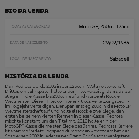
E
G
Bio Da Lenda
A
R
M
MotoGP, 250cc, 125cc
TODAS AS CATEGORIAS
A
I
S
29/09/1985
DATA DE NASCIMENTO
Sabadell
LOCAL DE NASCIMENTO
História Da Lenda
Dani Pedrosa wurde 2002 in der 125ccm-Weltmeisterschaft
Dritter, ein Jahr später holte er den Titel vorzeitig. Jahrs darauf
stieg er in die Klasse bis 250ccm auf und wurde als Rookie
Weltmeister. Diesen Titel konnte er - trotz Verletzungspech -
im Folgejahr verteidigen. Der Spanier stieg 2006 in die MotoGP™
Weltmeisterschaft auf und holte als Rookie zwei Siege, den
ersten bei seinem vierten Rennen in dieser Klasse. Pedrosa
mischte konstant um den Titel mit, 2012 holte er in der
MotoGP™ Klasse die meisten Siege des Jahres. Pedrosas Karriere
ist aber von Verletzungspech durchzogen - trotzdem hat der
Spanier seit 2002 in jeder seiner Grand Prix Saisons wenigstens