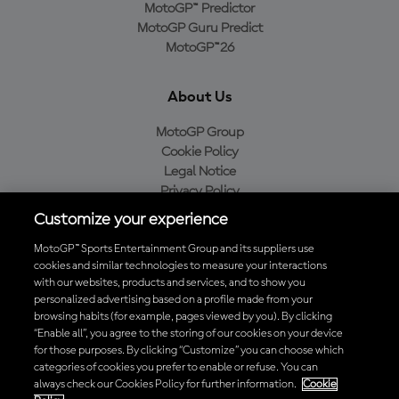
MotoGP™ Predictor
MotoGP Guru Predict
MotoGP™26
About Us
MotoGP Group
Cookie Policy
Legal Notice
Privacy Policy
Purchase Policy
Customize your experience
MotoGP™ Sports Entertainment Group and its suppliers use
cookies and similar technologies to measure your interactions
with our websites, products and services, and to show you
Baixe o aplicativo oficial da MotoGP™
personalized advertising based on a profile made from your
browsing habits (for example, pages viewed by you). By clicking
“Enable all”, you agree to the storing of our cookies on your device
for those purposes. By clicking “Customize” you can choose which
categories of cookies you prefer to enable or refuse. You can
© 2026 MotoGP Sports Entertainment Group. Todos os direitos
always check our Cookies Policy for further information.
Cookie
reservados. Todas as marcas registradas pertencem aos seus