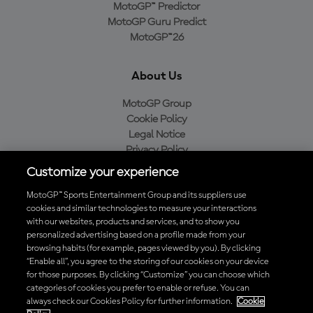
MotoGP™ Predictor
MotoGP Guru Predict
MotoGP™26
About Us
MotoGP Group
Cookie Policy
Legal Notice
Privacy Policy
Purchase Policy
Customize your experience
MotoGP™ Sports Entertainment Group and its suppliers use
cookies and similar technologies to measure your interactions
with our websites, products and services, and to show you
Baixe o aplicativo oficial da MotoGP™
personalized advertising based on a profile made from your
browsing habits (for example, pages viewed by you). By clicking
“Enable all”, you agree to the storing of our cookies on your device
for those purposes. By clicking “Customize” you can choose which
categories of cookies you prefer to enable or refuse. You can
© 2026 MotoGP Sports Entertainment Group. Todos os direitos
always check our Cookies Policy for further information.
Cookie
reservados. Todas as marcas registradas pertencem aos seus