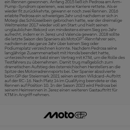
ein Rennen gewonnen. Anfang 2015 ließ ich Pedrosa am Arm-
Pump-Syndrom operieren, was seine Karriere rettete. Als er
wieder fit zurückkehrte, gewann er noch zwei Rennen. 2016
erlebte Pedrosa ein schwieriges Jahr und nachdem er sich in
Motegi das Schlüsselbein gebrochen hatte, war der dreimalige
Weltmeister 2017 wieder voll am Start und hielt seinen
unglaublichen Rekord von mindestens einem Sieg pro Jahr
aufrecht, indem er in Jerez und Valencia gewann. 2018 sollte
die letzte Saison des Spaniers als MotoGP™-Rennfahrer sein,
nachdem er das ganze Jahr über keinen Sieg oder
Podiumsplatz verzeichnen konnte. Nachdem Pedrosa seine
langjährige Zusammenarbeit mit Honda beendet hatte,
unterzeichnete er bald einen Vertrag mit KTM, um die Rolle des
Testfahrers zu übernehmen. Damit trug maßgeblich zum
dramatischen Aufstieg des österreichischen Herstellers an die
Spitze des Motorradrennsports bei. Der Spanier absolvierte
beim GP der Steiermark 2021 seinen ersten Wildcard-Auftritt
auf der RC-16. Nach Platz 14 im Qualifying beendete er das
Rennen auf Position 10. In der Saison 2023 wird Pedrosa bei
seinem Heimrennen in Jerez einen weiteren Gastauftritt für
KTM in Angriff nehmen.