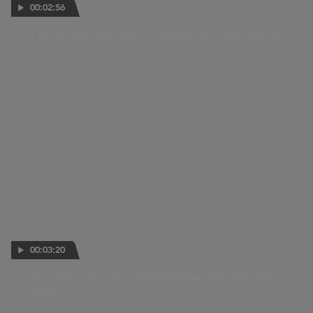
00:02:56
"I never expected that!" - Pedrosa turns back time in
Jerez
28 ABR. 2023
00:03:20
"It's a bonus for me!" - Dani Pedrosa talks MotoGP™
return
27 ABR. 2023