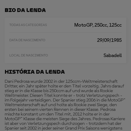
E
G
Bio Da Lenda
A
R
M
MotoGP, 250cc, 125cc
TODAS AS CATEGORIAS
A
I
S
29/09/1985
DATA DE NASCIMENTO
Sabadell
LOCAL DE NASCIMENTO
História Da Lenda
Dani Pedrosa wurde 2002 in der 125ccm-Weltmeisterschaft
Dritter, ein Jahr später holte er den Titel vorzeitig. Jahrs darauf
stieg er in die Klasse bis 250ccm auf und wurde als Rookie
Weltmeister. Diesen Titel konnte er - trotz Verletzungspech -
im Folgejahr verteidigen. Der Spanier stieg 2006 in die MotoGP™
Weltmeisterschaft auf und holte als Rookie zwei Siege, den
ersten bei seinem vierten Rennen in dieser Klasse. Pedrosa
mischte konstant um den Titel mit, 2012 holte er in der
MotoGP™ Klasse die meisten Siege des Jahres. Pedrosas Karriere
ist aber von Verletzungspech durchzogen - trotzdem hat der
Spanier seit 2002 in jeder seiner Grand Prix Saisons wenigstens