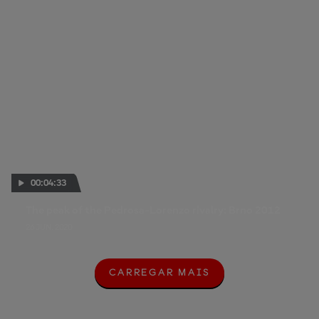
00:04:33
The peak of the Pedrosa-Lorenzo rivalry: Brno 2012
26 JUN. 2020
CARREGAR MAIS
C
A
R
R