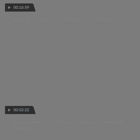
00:16:59
MotoGP™ Stories: The Little Samurai's Big Return
05 MAI. 2023
00:02:22
"Dream come true" - Pedrosa reflects on memorable
weekend
30 ABR. 2023