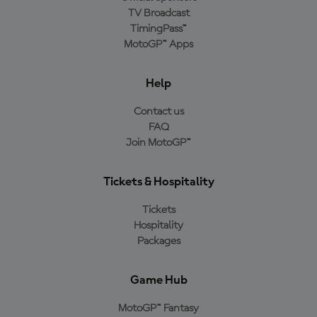
TV Broadcast
TimingPass™
MotoGP™ Apps
Help
Contact us
FAQ
Join MotoGP™
Tickets & Hospitality
Tickets
Hospitality
Packages
Game Hub
MotoGP™ Fantasy