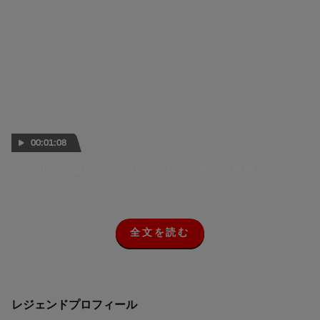
00:01:08
ホルヘ・ロレンソとリング上でガチンコ対決？
25 APR 2024
全文を読む
全
文
を
読
む
レジェンドプロフィール