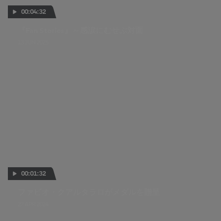
00:04:32
『Fan Stories』～感涙にむせぶ対面
13 JUN 2025
00:01:32
ファビオ・クアルタラロがメダルを贈呈
27 APR 2024