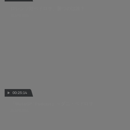
ロレンソ対ペドロサ、勝つのは誰？
25 APR 2024
00:25:14
『MotoGP™ Podcast』～ダニ・ペドロサ
25 APR 2024