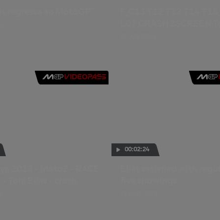
ías regressa ao MotoGP™
F_C13 T12 T13 T14 T15
L07 CRASH 2SCREEN Ton
15
29 JUN. 2013
00:02:24
ya 2013 - Moto2 - RACE
Elías satisfied with regu
 - Toni Elias - crash
five showings
3
21 MAR. 2013