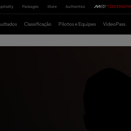
pitality
Packages
Store
Authentics
ultados
Classificação
Pilotos e Equipes
VideoPass