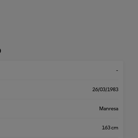
o
-
26/03/1983
Manresa
163 cm