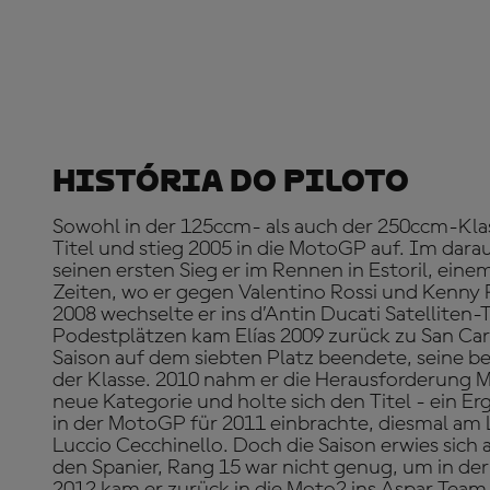
História Do Piloto
Sowohl in der 125ccm- als auch der 250ccm-Kla
Titel und stieg 2005 in die MotoGP auf. Im dara
seinen ersten Sieg er im Rennen in Estoril, eine
Zeiten, wo er gegen Valentino Rossi und Kenny R
2008 wechselte er ins d’Antin Ducati Satelliten
Podestplätzen kam Elías 2009 zurück zu San Carl
Saison auf dem siebten Platz beendete, seine b
der Klasse. 2010 nahm er die Herausforderung M
neue Kategorie und holte sich den Titel - ein Er
in der MotoGP für 2011 einbrachte, diesmal a
Luccio Cecchinello. Doch die Saison erwies sich a
den Spanier, Rang 15 war nicht genug, um in der
2012 kam er zurück in die Moto2 ins Aspar Team