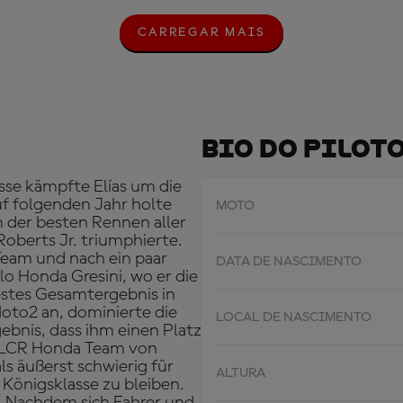
CARREGAR MAIS
C
A
R
R
E
G
A
Bio Do Pilot
R
M
A
sse kämpfte Elías um die
I
uf folgenden Jahr holte
MOTO
S
m der besten Rennen aller
oberts Jr. triumphierte.
-Team und nach ein paar
DATA DE NASCIMENTO
o Honda Gresini, wo er die
estes Gesamtergebnis in
oto2 an, dominierte die
LOCAL DE NASCIMENTO
gebnis, dass ihm einen Platz
m LCR Honda Team von
ls äußerst schwierig für
ALTURA
 Königsklasse zu bleiben.
. Nachdem sich Fahrer und