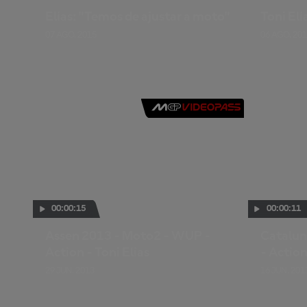
Elías: "Temos de ajustar a moto"
Toni El
07 AGO. 2015
06 AGO. 20
00:00:15
00:00:11
Assen 2013 - Moto2 - WUP -
Catalun
Action - Toni Elias
- Action
29 JUN. 2013
16 JUN. 201