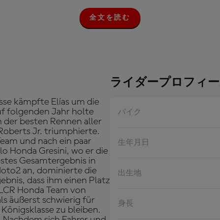
全文を読む
全
文
を
読
む
ライダープロフィー
sse kämpfte Elías um die
uf folgenden Jahr holte
バイク
m der besten Rennen aller
oberts Jr. triumphierte.
-Team und nach ein paar
生年月日
o Honda Gresini, wo er die
estes Gesamtergebnis in
oto2 an, dominierte die
出生地
gebnis, dass ihm einen Platz
m LCR Honda Team von
ls äußerst schwierig für
身長
 Königsklasse zu bleiben.
. Nachdem sich Fahrer und