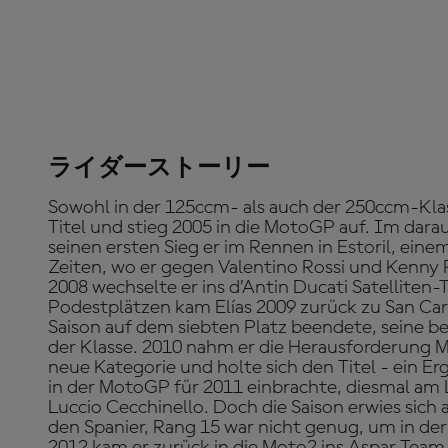
ライダーストーリー
Sowohl in der 125ccm- als auch der 250ccm-Kla
Titel und stieg 2005 in die MotoGP auf. Im dara
seinen ersten Sieg er im Rennen in Estoril, eine
Zeiten, wo er gegen Valentino Rossi und Kenny R
2008 wechselte er ins d’Antin Ducati Satelliten
Podestplätzen kam Elías 2009 zurück zu San Carl
Saison auf dem siebten Platz beendete, seine b
der Klasse. 2010 nahm er die Herausforderung M
neue Kategorie und holte sich den Titel - ein Er
in der MotoGP für 2011 einbrachte, diesmal a
Luccio Cecchinello. Doch die Saison erwies sich a
den Spanier, Rang 15 war nicht genug, um in der
2012 kam er zurück in die Moto2 ins Aspar Team