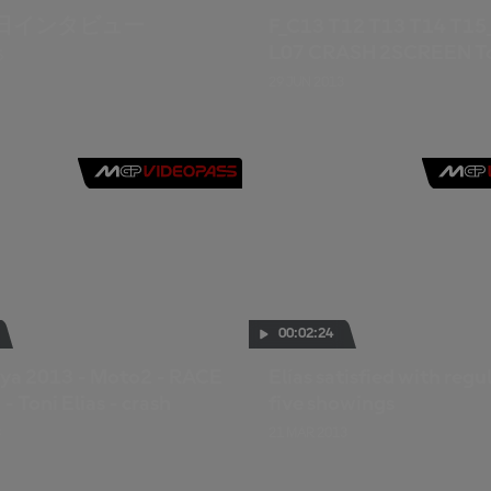
日インタビュー
F_C13 T12 T13 T14 T15
L07 CRASH 2SCREEN Ton
5
29 JUN 2013
00:02:24
ya 2013 - Moto2 - RACE
Elías satisfied with regu
 - Toni Elias - crash
five showings
3
21 MAR 2013