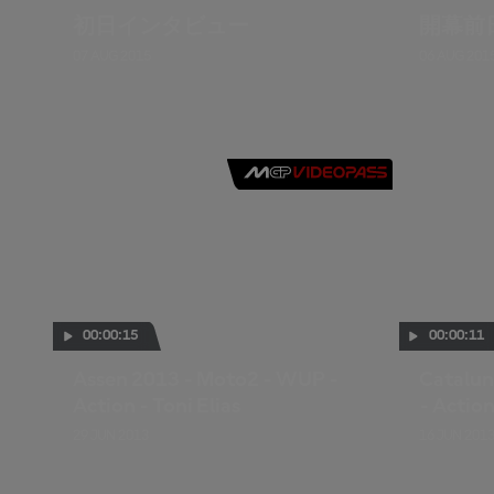
初日インタビュー
開幕前
07 AUG 2015
06 AUG 201
00:00:15
00:00:11
Assen 2013 - Moto2 - WUP -
Catalun
Action - Toni Elias
- Action
29 JUN 2013
16 JUN 201