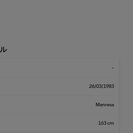
ル
-
26/03/1983
Manresa
163 cm