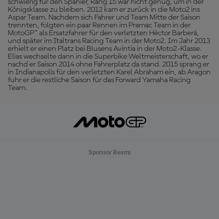
schwierig für den Spanier, Rang 15 war nicht genug, um in der
Königsklasse zu bleiben. 2012 kam er zurück in die Moto2 ins
Aspar Team. Nachdem sich Fahrer und Team Mitte der Saison
trennten, folgten ein paar Rennen im Pramac Team in der
MotoGP™ als Ersatzfahrer für den verletzten Héctor Barberá,
und später im Italtrans Racing Team in der Moto2. Im Jahr 2013
erhielt er einen Platz bei Blusens Avintia in der Moto2-Klasse.
Elias wechselte dann in die Superbike Weltmeisterschaft, wo er
nachd er Saison 2014 ohne Fahrerplatz da stand. 2015 sprang er
in Indianapolis für den verletzten Karel Abraham ein, ab Aragon
fuhr er die restliche Saison für das Forward Yamaha Racing
Team.
Sponsor Resmi