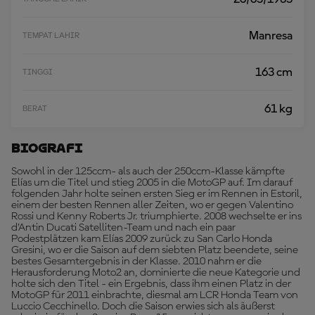
Manresa
TEMPAT LAHIR
163 cm
TINGGI
61 kg
BERAT
Biografi
Sowohl in der 125ccm- als auch der 250ccm-Klasse kämpfte
Elías um die Titel und stieg 2005 in die MotoGP auf. Im darauf
folgenden Jahr holte seinen ersten Sieg er im Rennen in Estoril,
einem der besten Rennen aller Zeiten, wo er gegen Valentino
Rossi und Kenny Roberts Jr. triumphierte. 2008 wechselte er ins
d’Antin Ducati Satelliten-Team und nach ein paar
Podestplätzen kam Elías 2009 zurück zu San Carlo Honda
Gresini, wo er die Saison auf dem siebten Platz beendete, seine
bestes Gesamtergebnis in der Klasse. 2010 nahm er die
Herausforderung Moto2 an, dominierte die neue Kategorie und
holte sich den Titel - ein Ergebnis, dass ihm einen Platz in der
MotoGP für 2011 einbrachte, diesmal am LCR Honda Team von
Luccio Cecchinello. Doch die Saison erwies sich als äußerst