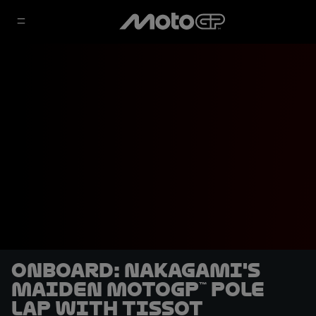
OnBoard: Nakagami's
maiden MotoGP™ pole
lap with Tissot