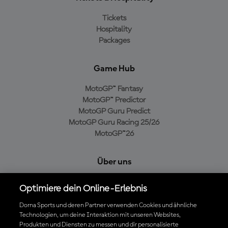
Tickets
Hospitality
Packages
Game Hub
MotoGP™ Fantasy
MotoGP™ Predictor
MotoGP Guru Predict
MotoGP Guru Racing 25/26
MotoGP™26
Über uns
MotoGP Group
Optimiere dein Online-Erlebnis
Cookie-Richtlinien
Geschäftsbedingungen
Dorna Sports und deren Partner verwenden Cookies und ähnliche
Technologien, um deine Interaktion mit unseren Websites,
Datenschutzrichtlinien
Produkten und Diensten zu messen und dir personalisierte
Kaufrichtlinie