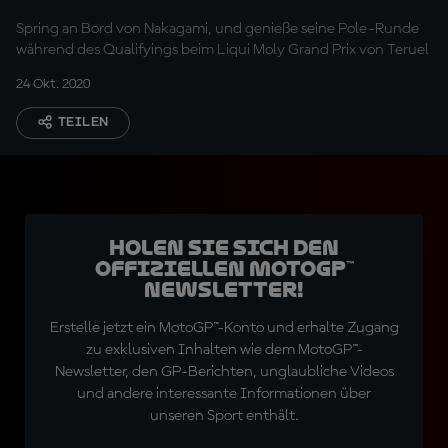
Spring an Bord von Nakagami, und genieße seine Pole-Runde
während des Qualifyings beim Liqui Moly Grand Prix von Teruel
24 Okt. 2020
TEILEN
Holen Sie sich den
offiziellen MotoGP™
Newsletter!
Erstelle jetzt ein MotoGP™-Konto und erhalte Zugang
zu exklusiven Inhalten wie dem MotoGP™-
Newsletter, den GP-Berichten, unglaubliche Videos
und andere interessante Informationen über
unseren Sport enthält.