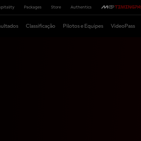
pitality
Packages
Store
Authentics
ultados
Classificação
Pilotos e Equipes
VideoPass