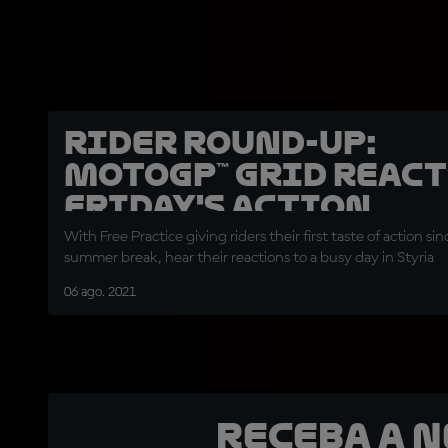
Rider round-up:
MotoGP™ grid react
Friday's action
With Free Practice giving riders their first taste of action si
summer break, hear their reactions to a busy day in Styria
06 ago. 2021
Receba a 