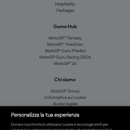
Hospitality
Packages
Game Hub
MotoGP™ Fantasy
MotoGP™ Predictor
MotoGP Guru Predict
MotoGP Guru Racing 25/26
MotoGP™26
Chi siamo
MotoGP Group
Informativa sui cookie
Avviso legale
Informativa sulla privacy
Personalizza la tua esperienza
Condizioni di acquisto
Dorna e i suoi fornitori utilizzano i cookie e tecnologie simili per