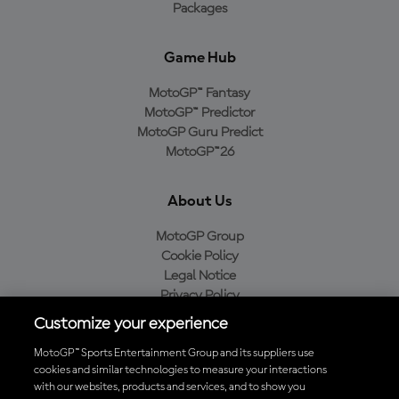
Packages
Game Hub
MotoGP™ Fantasy
MotoGP™ Predictor
MotoGP Guru Predict
MotoGP™26
About Us
MotoGP Group
Cookie Policy
Legal Notice
Privacy Policy
Purchase Policy
Customize your experience
MotoGP™ Sports Entertainment Group and its suppliers use
cookies and similar technologies to measure your interactions
with our websites, products and services, and to show you
Baixe o aplicativo oficial da MotoGP™