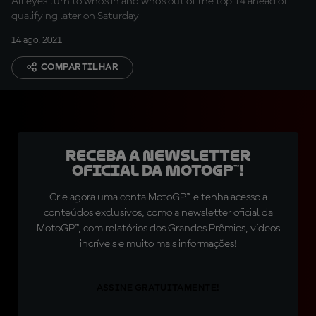
All eyes turn to who's in and who's out of the top 14 ahead of
qualifying later on Saturday
14 ago. 2021
COMPARTILHAR
Receba a newsletter
oficial da MotoGP™!
Crie agora uma conta MotoGP™ e tenha acesso a
conteúdos exclusivos, como a newsletter oficial da
MotoGP™, com relatórios dos Grandes Prêmios, vídeos
incríveis e muito mais informações!
ASSINE GRATUITAMENTE!