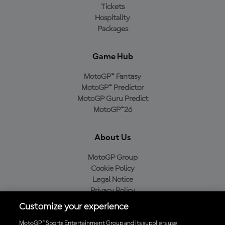
Tickets
Hospitality
Packages
Game Hub
MotoGP™ Fantasy
MotoGP™ Predictor
MotoGP Guru Predict
MotoGP™26
About Us
MotoGP Group
Cookie Policy
Legal Notice
Privacy Policy
Purchase Policy
Customize your experience
MotoGP™ Sports Entertainment Group and its suppliers use