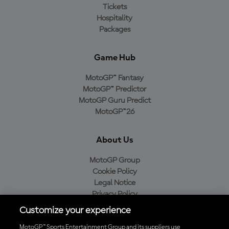
Tickets
Hospitality
Packages
Game Hub
MotoGP™ Fantasy
MotoGP™ Predictor
MotoGP Guru Predict
MotoGP™26
About Us
MotoGP Group
Cookie Policy
Legal Notice
Privacy Policy
Purchase Policy
Customize your experience
MotoGP™ Sports Entertainment Group and its suppliers use