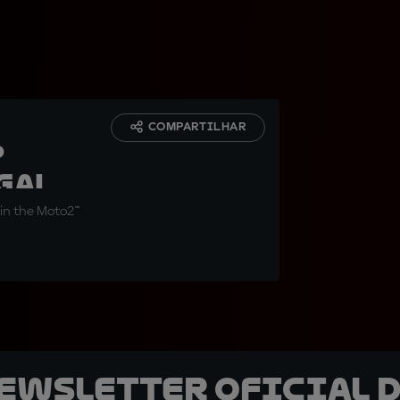
COMPARTILHAR
p
gal
 in the Moto2™
newsletter oficial d