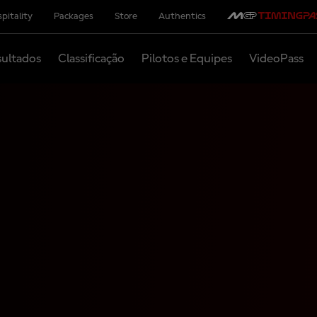
pitality
Packages
Store
Authentics
ultados
Classificação
Pilotos e Equipes
VideoPass