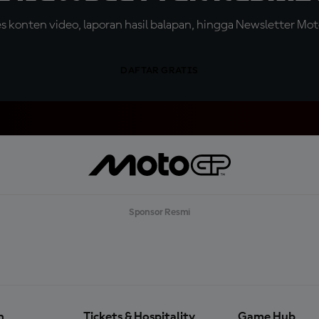
konten video, laporan hasil balapan, hingga Newsletter Moto
DAFTAR GRATIS
Sponsor Resmi
n
Tickets & Hospitality
Game Hub