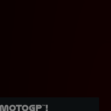
MotoGP™!