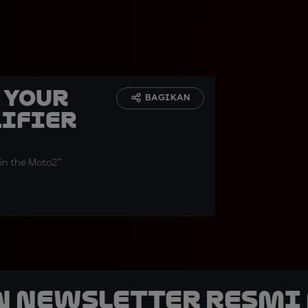
 your
BAGIKAN
lifier
 in the Moto2™
n Newsletter Resmi 