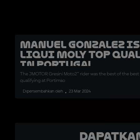
Manuel Gonzalez is
Liqui Moly top qua
in Portugal
The JMOTOR Gresini Moto2™ rider was the best of the best
qualifying at Portimao
Dipersembahkan oleh
23 Mar 2024
Dapatka