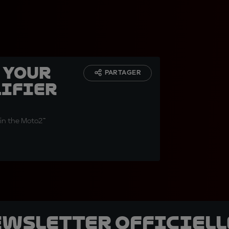
 your
PARTAGER
lifier
 in the Moto2™
ewsletter officielle