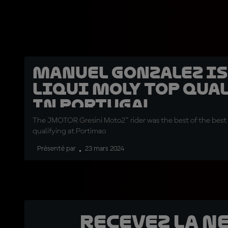
Manuel Gonzalez is
Liqui Moly top qua
in Portugal
The JMOTOR Gresini Moto2™ rider was the best of the best
qualifying at Portimao
Présenté par
23 mars 2024
Recevez la N