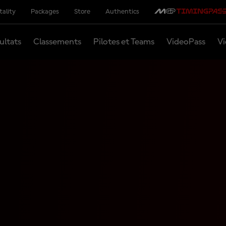
tality
Packages
Store
Authentics
ultats
Classements
Pilotes et Teams
VideoPass
Vi