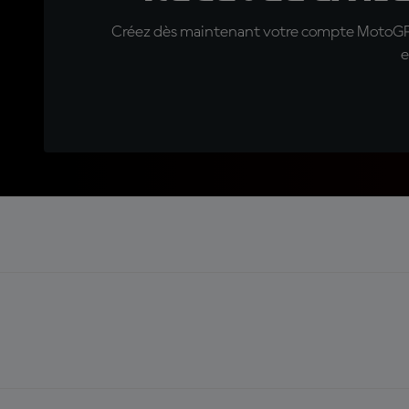
Créez dès maintenant votre compte MotoGP™ e
e