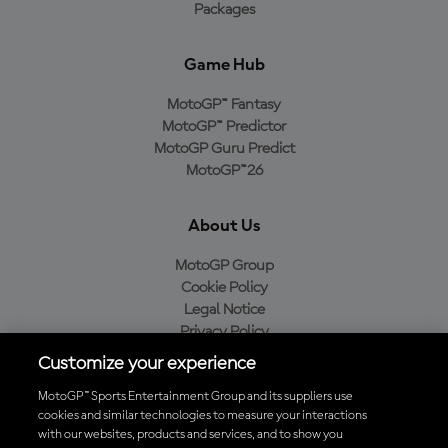
Packages
Game Hub
MotoGP™ Fantasy
MotoGP™ Predictor
MotoGP Guru Predict
MotoGP™26
About Us
MotoGP Group
Cookie Policy
Legal Notice
Privacy Policy
Purchase Policy
Customize your experience
MotoGP™ Sports Entertainment Group and its suppliers use
cookies and similar technologies to measure your interactions
with our websites, products and services, and to show you
Baixe o aplicativo oficial da MotoGP™