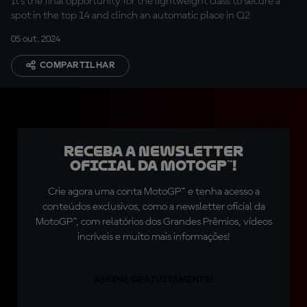
It's the final opportunity for the lightweight class to secure a
spot in the top 14 and clinch an automatic place in Q2
05 out. 2024
COMPARTILHAR
Receba a newsletter
oficial da MotoGP™!
Crie agora uma conta MotoGP™ e tenha acesso a
conteúdos exclusivos, como a newsletter oficial da
MotoGP™, com relatórios dos Grandes Prêmios, vídeos
incríveis e muito mais informações!
ASSINE GRATUITAMENTE!