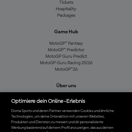
Tickets
Hospitality
Packages
Game Hub
MotoGP™ Fantasy
MotoGP™ Predictor
MotoGP Guru Predict
MotoGP Guru Racing 25/26
MotoGP™26
Über uns
MotoGP Group
Optimiere dein Online-Erlebnis
Cookie-Richtlinien
Geschäftsbedingungen
Dorna Sports und deren Partner verwenden Cookies und ähnliche
Technologien, um deine Interaktion mit unseren Websites,
Datenschutzrichtlinien
Produkten und Diensten zu messen und dir personalisierte
Kaufrichtlinie
Werbung basierend auf deinem Profil anzuzeigen, das aus deinen