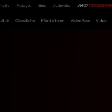
itality
Packages
Shop
Authentics
ultati
Classifiche
Piloti e team
VideoPass
Video