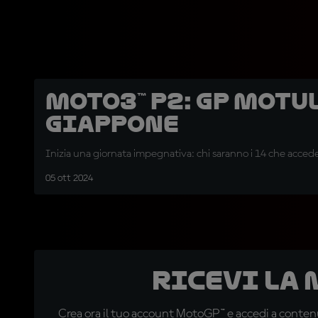
Moto3™ P2: GP Motul
Giappone
Inizia una giornata impegnativa: chi saranno i 14 che acced
05 ott 2024
Ricevi la
Crea ora il tuo account MotoGP™ e accedi a contenu